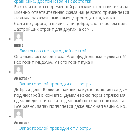
сравнение, достоинства и недостатки
Базовая схема современной разводки ответсвительная.
Именно ответвительная схема чаще всего применяется
людьми, заказазшими замену проводки. Радиалка
больгно дорога, а шлейфы нищебродсво в чистом виде.
Застройщик строит для других, а сам…
Юрик
→
Люстры со светодиодной лентой
Она была актрисой тюза, А он фудбольный фулюган. У
неё горит МЕДУЗА, У него горит пукан!
Анастасия
→
Запах горелой проводки от люстры
Добрый день. Включая чайник на кухне появляется дым
под люстрой в комнате. Думали из-за перенапряжения,
сделали для стиралки отдельный провод от автомата.
Все равно, запах появляется даже включая чайник, но…
Анастасия
→
Запах горелой проводки от люстры