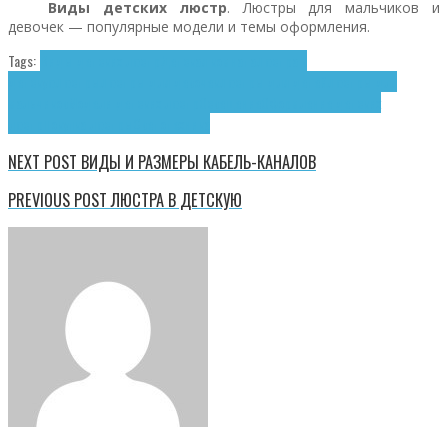
Виды детских люстр
. Люстры для мальчиков и
девочек — популярные модели и темы оформления.
Tags:
Виды детских люстр
Детская комната
Люстра в
детскую
Люстры
Люстры для девочек
Люстры для детей
Люстры для
мальчиков
Модели детских люстр
Освещение
Оформление детских
люстр
Покупка люстры
Светотехника
NEXT POST
ВИДЫ И РАЗМЕРЫ КАБЕЛЬ-КАНАЛОВ
PREVIOUS POST
ЛЮСТРА В ДЕТСКУЮ