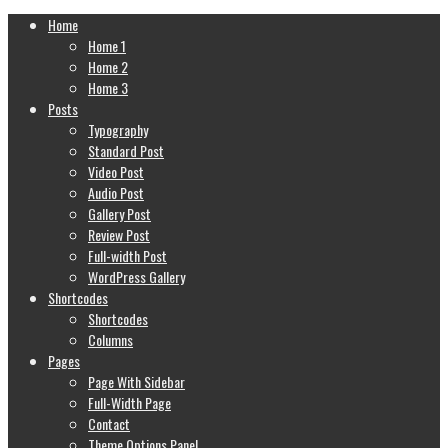
Home
Home 1
Home 2
Home 3
Posts
Typography
Standard Post
Video Post
Audio Post
Gallery Post
Review Post
Full-width Post
WordPress Gallery
Shortcodes
Shortcodes
Columns
Pages
Page With Sidebar
Full-Width Page
Contact
Theme Options Panel