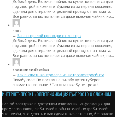
Добрый день. Включая чайник на кухне появляется дым
под люстрой в комнате. Думали из-за перенапряжения,
сделали для стиралки отдельный провод от автомата.
Все равно, запах появляется даже включая чайник, но…
Настя
→
Запах горелой проводки от люстры
Добрый день. Включая чайник на кухне появляется дым
под люстрой в комнате. Думали из-за перенапряжения,
сделали для стиралки отдельный провод от автомата.
Все равно, запах появляется даже включая чайник, но…
Клоповник развёл собака
→
Как вызвать контролёра из Петроэлектросбыта
Пикабу сила! По постам на пикабу путен губеров
снимает и назначает! Так шта пикабу не трожь!
ИНТЕРНЕТ-ПРОЕКТ «ЭЛЕКТРИФИКАЦИЯ.РУ»
ПРОСТО О СЛОЖНОМ
Всё об электрике в доступном изложении. Информация для
профессионалов, любителей и обывателей-потребителей:
что почём, что делать и как сделать качественно, безопасно