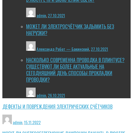
admin
,
27.10.2021
МОЖЕТ ЛИ ЭЛЕКТРОСЧЁТЧИК ЗАДЫМИТЬ БЕЗ
НАГРУЗКИ?
Александр Робот — Бакинский
,
27.10.2021
НАСКОЛЬКО СОВРЕМЕННА ПРОВОДКА В ПЛИНТУСЕ?
СУЩЕСТВУЮТ ЛИ БОЛЕЕ АКТУАЛЬНЫЕ НА
СЕГОДНЯШНИЙ ДЕНЬ СПОСОБЫ ПРОКЛАДКИ
ПРОВОДКИ?
admin
,
26.10.2021
ДЕФЕКТЫ И ПОВРЕЖДЕНИЯ ЭЛЕКТРИЧЕСКИХ СЧЁТЧИКОВ
admin
,
15.11.2022