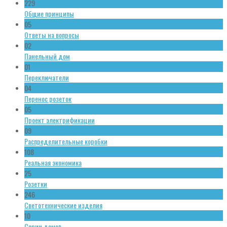
229
Общие принципы
05
Ответы на вопросы
02
Панельный дом
01
Переключатели
04
Перенос розеток
05
Проект электрификации
09
Распределительные коробки
108
Реальная экономика
25
Розетки
246
Светотехнические изделия
10
Серии домов