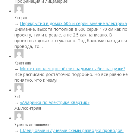
Профанация и лицемерие!
Катрин
→
Перекрытия в домах 606‑й серии: мнение электрика
Внимание, высота потолков в 606 серии 170 см как по
проекту, так и в реале, а не 2.5 как написано. В
проектных доках это указано. Под балками находятся
провода, то…
Кристина
→
Может ли электросчётчик задымить без нагрузки?
Все расписано достаточно подробно. Но всё равно не
понятно, что к чему!
Хой
→
«Аварийка по электрике квартир»
ЖЫлконтра!!!
Хулиномик экономист
→
Шлейфовые и лучевые схемы разводки проводов: