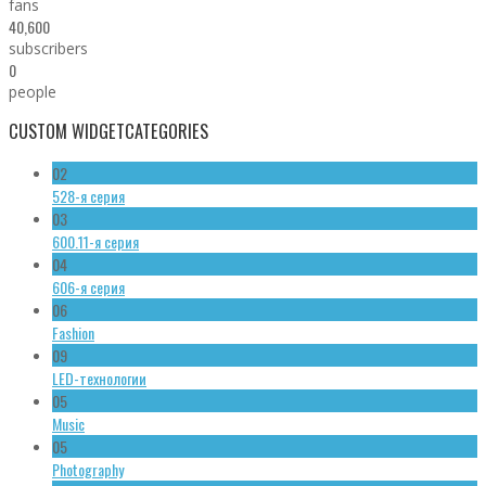
fans
40,600
subscribers
0
people
CUSTOM WIDGET
CATEGORIES
02
528-я серия
03
600.11-я серия
04
606-я серия
06
Fashion
09
LED-технологии
05
Music
05
Photography