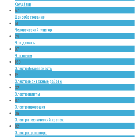
Хрущёвки
57
Ценообразование
51
Человеческий фактор
24
Что делать
07
Что почём
160
Электробезопасность
15
Электромонтажные работы
32
Электроплиты
87
Электропроводка
36
Электротехнический крепёж
02
Электротранспорт