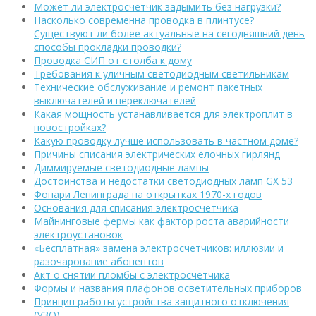
Может ли электросчётчик задымить без нагрузки?
Насколько современна проводка в плинтусе?
Существуют ли более актуальные на сегодняшний день
способы прокладки проводки?
Проводка СИП от столба к дому
Требования к уличным светодиодным светильникам
Технические обслуживание и ремонт пакетных
выключателей и переключателей
Какая мощность устанавливается для электроплит в
новостройках?
Какую проводку лучше использовать в частном доме?
Причины списания электрических ёлочных гирлянд
Диммируемые светодиодные лампы
Достоинства и недостатки светодиодных ламп GX 53
Фонари Ленинграда на открытках 1970-х годов
Основания для списания электросчётчика
Майнинговые фермы как фактор роста аварийности
электроустановок
«Бесплатная» замена электросчётчиков: иллюзии и
разочарование абонентов
Акт о снятии пломбы с электросчётчика
Формы и названия плафонов осветительных приборов
Принцип работы устройства защитного отключения
(УЗО)