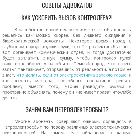
СОВЕТЫ АДВОКАТОВ
КАК УСКОРИТЬ ВЫЗОВ КОНТРОЛЁРА?!
В наш быстротечный век всем хочется, чтобы вопросы
решались как можно скорее, без лишнего ожидания и
бюрократической волокиты. Некоторое время назад в
глубинном народе ходили слухи, что Петроэлектросбыт вот-
вот организует коммерческий отдел, и тогда достаточно
будет заплатить энную сумму, чтобы контролёр пулей
вылетел к абоненту на объект. Тёмный народ, что с него
взять? Фантазирует, оторвавшись от реальности, а потом не
знает,
что делать, если от электросчётчика запахло гарью
, и
как вызвать мастера, способного оперативно решить
проблему, вместо того, чтобы разводить руками и
пространно объяснять, почему он «не имеет права» что-либо
делать.
ЗАЧЕМ ВАМ ПЕТРОЭЛЕКТРОСБЫТ?
Многие абоненты совершают ошибки, обращаясь в
Петроэлектросбыт по поводу различных электротехнических
неисправностей. На самом деле обращение в данную