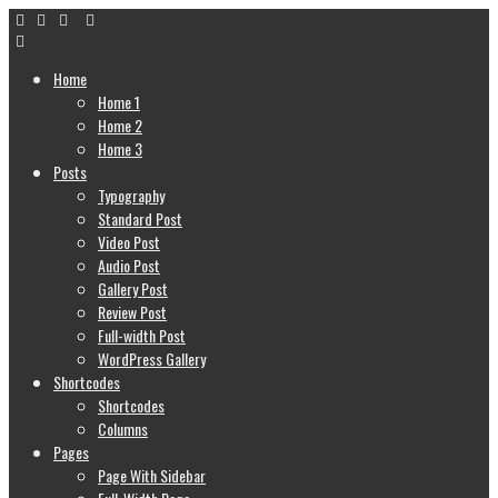
Home
Home 1
Home 2
Home 3
Posts
Typography
Standard Post
Video Post
Audio Post
Gallery Post
Review Post
Full-width Post
WordPress Gallery
Shortcodes
Shortcodes
Columns
Pages
Page With Sidebar