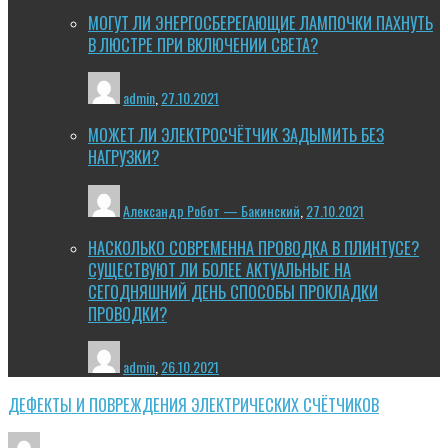
МОГУТ ЛИ ЭНЕРГОСБЕРЕГАЮЩИЕ ЛАМПОЧКИ ПАХНУТЬ
В ЛЮСТРЕ ПРИ ВКЛЮЧЕНИИ СВЕТА?
admin
,
27.10.2021
МОЖЕТ ЛИ ЭЛЕКТРОСЧЁТЧИК ЗАДЫМИТЬ БЕЗ
НАГРУЗКИ?
Александр Робот — Бакинский
,
27.10.2021
НАСКОЛЬКО СОВРЕМЕННА ПРОВОДКА В ПЛИНТУСЕ?
СУЩЕСТВУЮТ ЛИ БОЛЕЕ АКТУАЛЬНЫЕ НА
СЕГОДНЯШНИЙ ДЕНЬ СПОСОБЫ ПРОКЛАДКИ
ПРОВОДКИ?
admin
,
26.10.2021
ДЕФЕКТЫ И ПОВРЕЖДЕНИЯ ЭЛЕКТРИЧЕСКИХ СЧЁТЧИКОВ