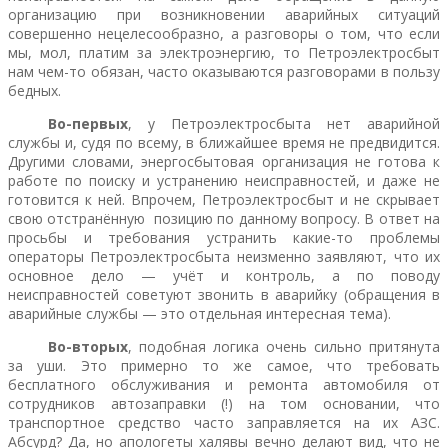
организацию при возникновении аварийных ситуаций
совершенно нецелесообразно, а разговоры о том, что если
мы, мол, платим за электроэнергию, то Петроэлектросбыт
нам чем-то обязан, часто оказываются разговорами в пользу
бедных.
Во-первых
, у Петроэлектросбыта нет аварийной
службы и, судя по всему, в ближайшее время не предвидится.
Другими словами, энергосбытовая организация не готова к
работе по поиску и устранению неисправностей, и даже не
готовится к ней. Впрочем, Петроэлектросбыт и не скрывает
свою отстранённую позицию по данному вопросу. В ответ на
просьбы и требования устранить какие-то проблемы
операторы Петроэлектросбыта неизменно заявляют, что их
основное дело — учёт и контроль, а по поводу
неисправностей советуют звонить в аварийку (обращения в
аварийные службы — это отдельная интересная тема).
Во-вторых
, подобная логика очень сильно притянута
за уши. Это примерно то же самое, что требовать
бесплатного обслуживания и ремонта автомобиля от
сотрудников автозаправки (!) на том основании, что
транспортное средство часто заправляется на их АЗС.
Абсурд? Да, но апологеты халявы вечно делают вид, что не