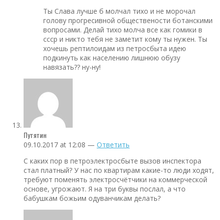
Ты Слава лучше б молчал тихо и не морочал
голову прогресивной обществености ботанскими
вопросами. Делай тихо молча все как гомики в
ссср и никто тебя не заметит кому ты нужен. Ты
хочешь рептилоидам из петросбыта идею
подкинуть как населению лишнюю обузу
навязать?? ну-ну!
Путятин
09.10.2017 at 12:08 —
Ответить
С каких пор в петроэлектросбыте вызов инспектора
стал платный? У нас по квартирам какие-то люди ходят,
требуют поменять электросчётчики на коммерческой
основе, угрожают. Я на три буквы послал, а что
бабушкам божьим одуванчикам делать?