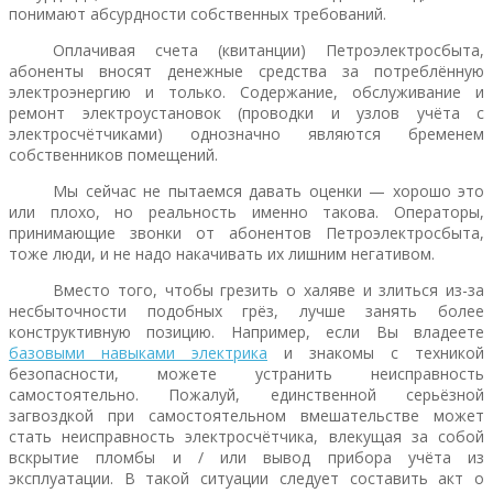
понимают абсурдности собственных требований.
Оплачивая счета (квитанции) Петроэлектросбыта,
абоненты вносят денежные средства за потреблённую
электроэнергию и только. Содержание, обслуживание и
ремонт электроустановок (проводки и узлов учёта с
электросчётчиками) однозначно являются бременем
собственников помещений.
Мы сейчас не пытаемся давать оценки — хорошо это
или плохо, но реальность именно такова. Операторы,
принимающие звонки от абонентов Петроэлектросбыта,
тоже люди, и не надо накачивать их лишним негативом.
Вместо того, чтобы грезить о халяве и злиться из-за
несбыточности подобных грёз, лучше занять более
конструктивную позицию. Например, если Вы владеете
базовыми навыками электрика
и знакомы с техникой
безопасности, можете устранить неисправность
самостоятельно. Пожалуй, единственной серьёзной
загвоздкой при самостоятельном вмешательстве может
стать неисправность электросчётчика, влекущая за собой
вскрытие пломбы и / или вывод прибора учёта из
эксплуатации. В такой ситуации следует составить акт о