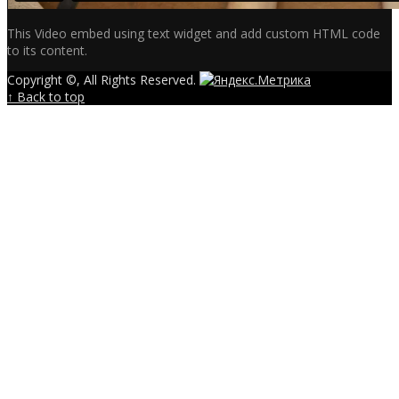
This Video embed using text widget and add custom HTML code
to its content.
Copyright ©, All Rights Reserved.
↑ Back to top