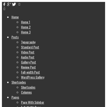
Home
Home 1
Home 2
Home 3
Posts
Typography
Standard Post
Video Post
Audio Post
Gallery Post
Review Post
Full-width Post
WordPress Gallery
Shortcodes
Shortcodes
Columns
Pages
Page With Sidebar