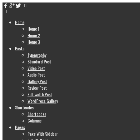
Home
Home 1
Home 2
Home 3
Posts
Typography
Standard Post
Video Post
Audio Post
Gallery Post
Review Post
Full-width Post
WordPress Gallery
Shortcodes
Shortcodes
Columns
Pages
Page With Sidebar