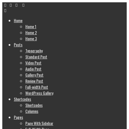
Home
Home 1
Home 2
Home 3
Posts
Typography
Standard Post
Video Post
Audio Post
Gallery Post
Review Post
Full-width Post
WordPress Gallery
Shortcodes
Shortcodes
Columns
Pages
Page With Sidebar