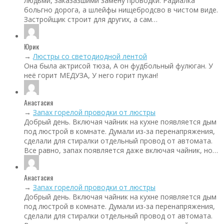
людьми, заказазшими замену проводки. Радиалка
больгно дорога, а шлейфы нищебродсво в чистом виде.
Застройщик строит для других, а сам…
Юрик
→
Люстры со светодиодной лентой
Она была актрисой тюза, А он фудбольный фулюган. У
неё горит МЕДУЗА, У него горит пукан!
Анастасия
→
Запах горелой проводки от люстры
Добрый день. Включая чайник на кухне появляется дым
под люстрой в комнате. Думали из-за перенапряжения,
сделали для стиралки отдельный провод от автомата.
Все равно, запах появляется даже включая чайник, но…
Анастасия
→
Запах горелой проводки от люстры
Добрый день. Включая чайник на кухне появляется дым
под люстрой в комнате. Думали из-за перенапряжения,
сделали для стиралки отдельный провод от автомата.