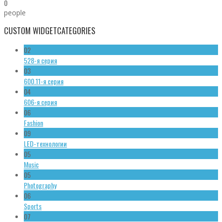
0
people
CUSTOM WIDGET
CATEGORIES
02
528-я серия
03
600.11-я серия
04
606-я серия
06
Fashion
09
LED-технологии
05
Music
05
Photography
06
Sports
07