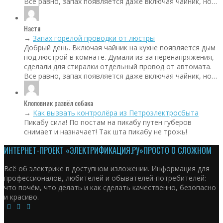
Все равно, запах появляется даже включая чайник, но…
Настя
→
Запах горелой проводки от люстры
Добрый день. Включая чайник на кухне появляется дым
под люстрой в комнате. Думали из-за перенапряжения,
сделали для стиралки отдельный провод от автомата.
Все равно, запах появляется даже включая чайник, но…
Клоповник развёл собака
→
Как вызвать контролёра из Петроэлектросбыта
Пикабу сила! По постам на пикабу путен губеров
снимает и назначает! Так шта пикабу не трожь!
ИНТЕРНЕТ-ПРОЕКТ «ЭЛЕКТРИФИКАЦИЯ.РУ»
ПРОСТО О СЛОЖНОМ
Всё об электрике в доступном изложении. Информация для
профессионалов, любителей и обывателей-потребителей:
что почём, что делать и как сделать качественно, безопасно
и красиво.