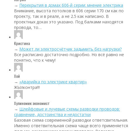
→
Перекрытия в домах 606‑й серии: мнение электрика
Внимание, высота потолков в 606 серии 170 см как по
проекту, так и в реале, а не 2.5 как написано. В
проектных доках это указано. Под балками находятся
провода, то…
Кристина
→
Может ли электросчётчик задымить без нагрузки?
Все расписано достаточно подробно. Но всё равно не
понятно, что к чему!
Хой
→
«Аварийка по электрике квартир»
ЖЫлконтра!!!
Хулиномик экономист
→
Шлейфовые и лучевые схемы разводки проводов:
сравнение, достоинства и недостатки
Базовая схема современной разводки ответсвительная.
Именно ответвительная схема чаще всего применяется