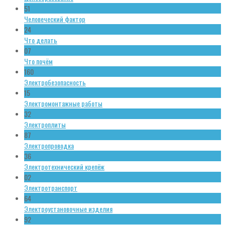
51
Человеческий фактор
24
Что делать
07
Что почём
160
Электробезопасность
15
Электромонтажные работы
32
Электроплиты
87
Электропроводка
36
Электротехнический крепёж
02
Электротранспорт
64
Электроустановочные изделия
92