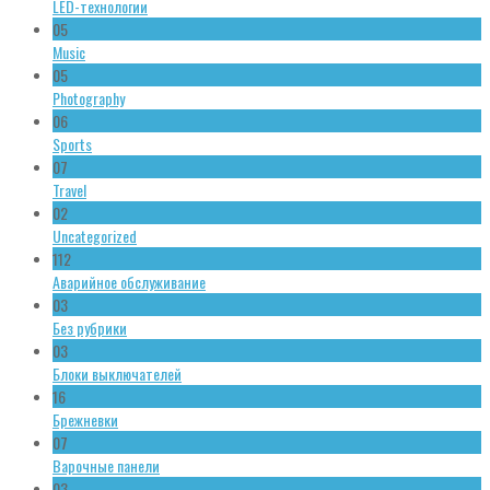
LED-технологии
05
Music
05
Photography
06
Sports
07
Travel
02
Uncategorized
112
Аварийное обслуживание
03
Без рубрики
03
Блоки выключателей
16
Брежневки
07
Варочные панели
03