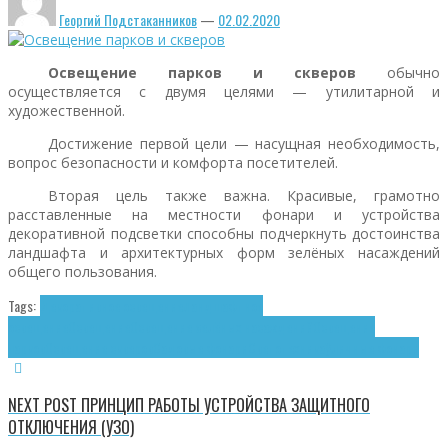
Георгий Подстаканников
—
02.02.2020
Освещение парков и скверов
обычно
осуществляется с двумя целями — утилитарной и
художественной.
Достижение первой цели — насущная необходимость,
вопрос безопасности и комфорта посетителей.
Вторая цель также важна. Красивые, грамотно
расставленные на местности фонари и устройства
декоративной подсветки способны подчеркнуть достоинства
ландшафта и архитектурных форм зелёных насаждений
общего пользования.
Tags:
Декоративное освещение
Ландшафтное
освещение
Освещение
Освещение зелёных насаждений
Освещение
парков
Освещение скверов
Садовые фонари
Светотехника
Уличные фонари
NEXT POST
ПРИНЦИП РАБОТЫ УСТРОЙСТВА ЗАЩИТНОГО
ОТКЛЮЧЕНИЯ (УЗО)