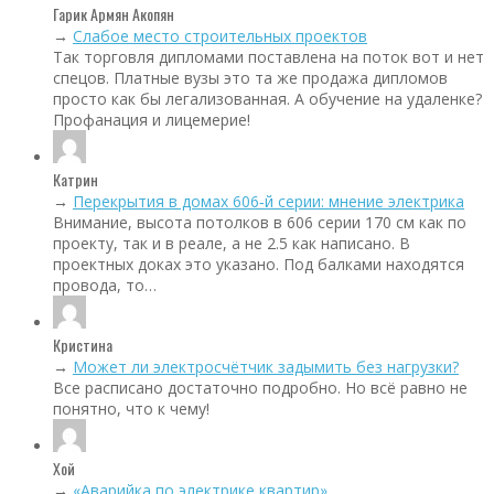
Гарик Армян Акопян
→
Слабое место строительных проектов
Так торговля дипломами поставлена на поток вот и нет
спецов. Платные вузы это та же продажа дипломов
просто как бы легализованная. А обучение на удаленке?
Профанация и лицемерие!
Катрин
→
Перекрытия в домах 606‑й серии: мнение электрика
Внимание, высота потолков в 606 серии 170 см как по
проекту, так и в реале, а не 2.5 как написано. В
проектных доках это указано. Под балками находятся
провода, то…
Кристина
→
Может ли электросчётчик задымить без нагрузки?
Все расписано достаточно подробно. Но всё равно не
понятно, что к чему!
Хой
→
«Аварийка по электрике квартир»