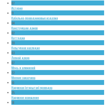
07
История
11
Кабельно-проводниковые изделия
04
Конструкции домов
02
Коттеджи
20
Культурное наследие
03
Лепной декор
07
Медь и алюминий
22
Мнение заказчика
10
Наружная (открытая) проводка
25
Наружное освещение
18