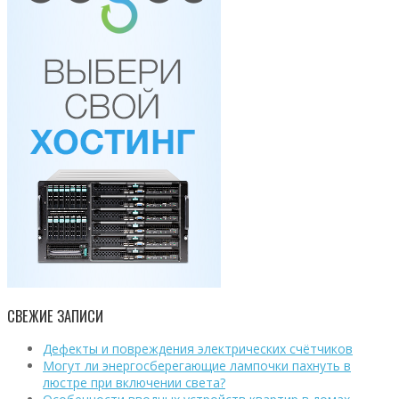
СВЕЖИЕ ЗАПИСИ
Дефекты и повреждения электрических счётчиков
Могут ли энергосберегающие лампочки пахнуть в
люстре при включении света?