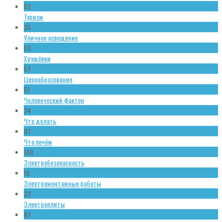
03
Туризм
35
Уличное освещение
03
Хрущёвки
57
Ценообразование
51
Человеческий фактор
24
Что делать
07
Что почём
160
Электробезопасность
15
Электромонтажные работы
32
Электроплиты
87