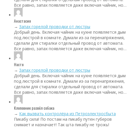
Все равно, запах появляется даже включая чайник, но…
Анастасия
→
Запах горелой проводки от люстры
Добрый день. Включая чайник на кухне появляется дым
под люстрой в комнате. Думали из-за перенапряжения,
сделали для стиралки отдельный провод от автомата.
Все равно, запах появляется даже включая чайник, но…
Настя
→
Запах горелой проводки от люстры
Добрый день. Включая чайник на кухне появляется дым
под люстрой в комнате. Думали из-за перенапряжения,
сделали для стиралки отдельный провод от автомата.
Все равно, запах появляется даже включая чайник, но…
Клоповник развёл собака
→
Как вызвать контролёра из Петроэлектросбыта
Пикабу сила! По постам на пикабу путен губеров
снимает и назначает! Так шта пикабу не трожь!