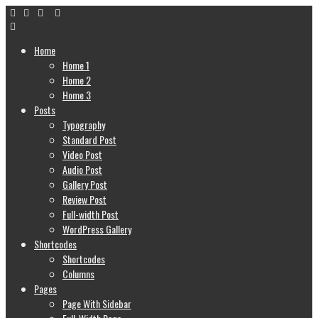
Home
Home 1
Home 2
Home 3
Posts
Typography
Standard Post
Video Post
Audio Post
Gallery Post
Review Post
Full-width Post
WordPress Gallery
Shortcodes
Shortcodes
Columns
Pages
Page With Sidebar