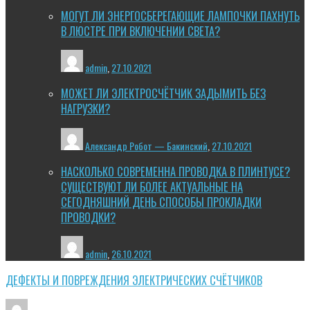
МОГУТ ЛИ ЭНЕРГОСБЕРЕГАЮЩИЕ ЛАМПОЧКИ ПАХНУТЬ
В ЛЮСТРЕ ПРИ ВКЛЮЧЕНИИ СВЕТА?
admin
,
27.10.2021
МОЖЕТ ЛИ ЭЛЕКТРОСЧЁТЧИК ЗАДЫМИТЬ БЕЗ
НАГРУЗКИ?
Александр Робот — Бакинский
,
27.10.2021
НАСКОЛЬКО СОВРЕМЕННА ПРОВОДКА В ПЛИНТУСЕ?
СУЩЕСТВУЮТ ЛИ БОЛЕЕ АКТУАЛЬНЫЕ НА
СЕГОДНЯШНИЙ ДЕНЬ СПОСОБЫ ПРОКЛАДКИ
ПРОВОДКИ?
admin
,
26.10.2021
ДЕФЕКТЫ И ПОВРЕЖДЕНИЯ ЭЛЕКТРИЧЕСКИХ СЧЁТЧИКОВ