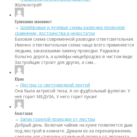
ЖЫлконтра!!!
Хулиномик экономист
→
Шлейфовые и лучевые схемы разводки проводов:
сравнение, достоинства и недостатки
Базовая схема современной разводки ответсвительная.
Именно ответвительная схема чаще всего применяется
людьми, заказазшими замену проводки. Радиалка
больгно дорога, а шлейфы нищебродсво в чистом виде.
Застройщик строит для других, а сам…
Юрик
→
Люстры со светодиодной лентой
Она была актрисой тюза, А он фудбольный фулюган. У
неё горит МЕДУЗА, У него горит пукан!
Анастасия
→
Запах горелой проводки от люстры
Добрый день. Включая чайник на кухне появляется дым
под люстрой в комнате. Думали из-за перенапряжения,
сделали для стиралки отдельный провод от автомата.