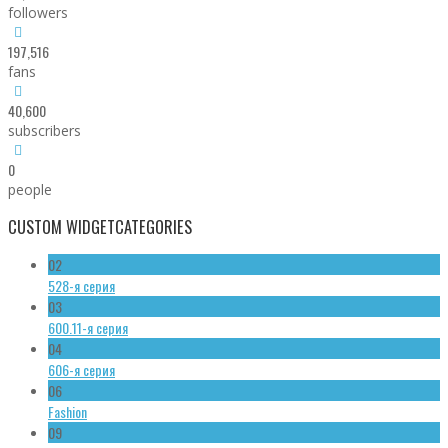
followers
197,516
fans
40,600
subscribers
0
people
CUSTOM WIDGET
CATEGORIES
02
528-я серия
03
600.11-я серия
04
606-я серия
06
Fashion
09