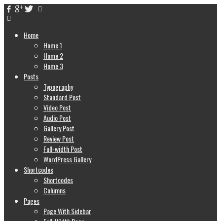
Home
Home 1
Home 2
Home 3
Posts
Typography
Standard Post
Video Post
Audio Post
Gallery Post
Review Post
Full-width Post
WordPress Gallery
Shortcodes
Shortcodes
Columns
Pages
Page With Sidebar