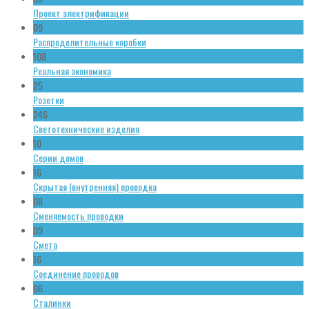
Проект электрификации
09
Распределительные коробки
108
Реальная экономика
25
Розетки
246
Светотехнические изделия
10
Серии домов
16
Скрытая (внутренняя) проводка
08
Сменяемость проводки
09
Смета
16
Соединение проводов
06
Сталинки