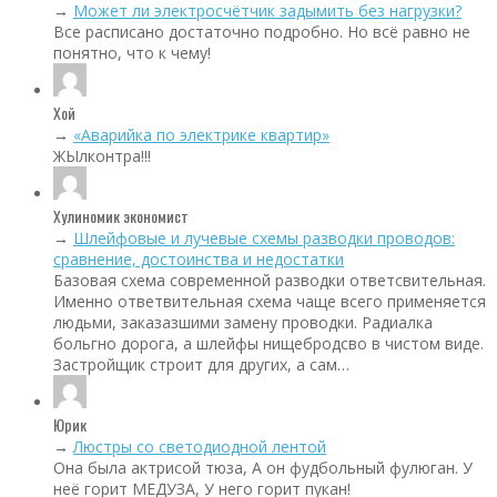
→
Может ли электросчётчик задымить без нагрузки?
Все расписано достаточно подробно. Но всё равно не
понятно, что к чему!
Хой
→
«Аварийка по электрике квартир»
ЖЫлконтра!!!
Хулиномик экономист
→
Шлейфовые и лучевые схемы разводки проводов:
сравнение, достоинства и недостатки
Базовая схема современной разводки ответсвительная.
Именно ответвительная схема чаще всего применяется
людьми, заказазшими замену проводки. Радиалка
больгно дорога, а шлейфы нищебродсво в чистом виде.
Застройщик строит для других, а сам…
Юрик
→
Люстры со светодиодной лентой
Она была актрисой тюза, А он фудбольный фулюган. У
неё горит МЕДУЗА, У него горит пукан!