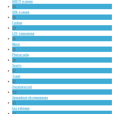
600.11-я серия
04
606-я серия
06
Fashion
09
LED-технологии
05
Music
05
Photography
06
Sports
07
Travel
02
Uncategorized
112
Аварийное обслуживание
03
Без рубрики
03