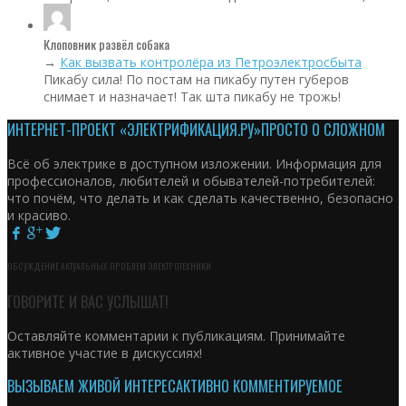
Клоповник развёл собака
→
Как вызвать контролёра из Петроэлектросбыта
Пикабу сила! По постам на пикабу путен губеров
снимает и назначает! Так шта пикабу не трожь!
ИНТЕРНЕТ-ПРОЕКТ «ЭЛЕКТРИФИКАЦИЯ.РУ»
ПРОСТО О СЛОЖНОМ
Всё об электрике в доступном изложении. Информация для
профессионалов, любителей и обывателей-потребителей:
что почём, что делать и как сделать качественно, безопасно
и красиво.
ОБСУЖДЕНИЕ АКТУАЛЬНЫХ ПРОБЛЕМ ЭЛЕКТРОТЕХНИКИ
ГОВОРИТЕ И ВАС УСЛЫШАТ!
Оставляйте комментарии к публикациям. Принимайте
активное участие в дискуссиях!
ВЫЗЫВАЕМ ЖИВОЙ ИНТЕРЕС
АКТИВНО КОММЕНТИРУЕМОЕ