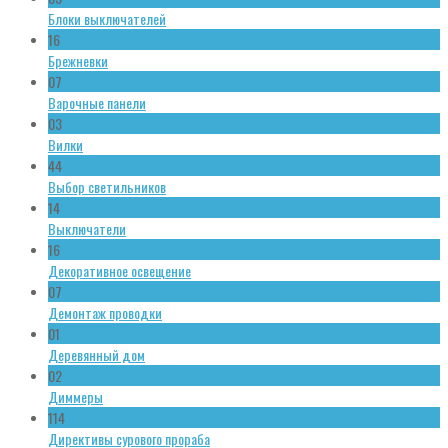
Блоки выключателей
16
Брежневки
07
Варочные панели
03
Вилки
44
Выбор светильников
14
Выключатели
16
Декоративное освещение
07
Демонтаж проводки
01
Деревянный дом
02
Диммеры
114
Директивы сурового прораба