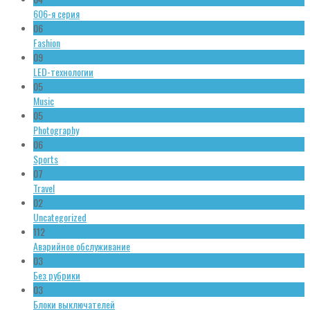
606-я серия
06
Fashion
09
LED-технологии
05
Music
05
Photography
06
Sports
07
Travel
02
Uncategorized
112
Аварийное обслуживание
03
Без рубрики
03
Блоки выключателей