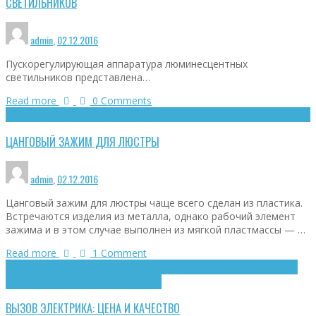
СВЕТИЛЬНИКОВ
admin
,
02.12.2016
Пускорегулирующая аппаратура люминесцентных
светильников представлена…
Read more
0 Comments
Выбор светильников
Светотехнические изделия
Электротехнический крепёж
ЦАНГОВЫЙ ЗАЖИМ ДЛЯ ЛЮСТРЫ
admin
,
02.12.2016
Цанговый зажим для люстры чаще всего сделан из пластика.
Встречаются изделия из металла, однако рабочий элемент
зажима и в этом случае выполнен из мягкой пластмассы — …
Read more
1
Comment
Аварийное обслуживание
Общие принципы
Ценообразование
Человеческий
фактор
Что почём
Электробезопасность
ВЫЗОВ ЭЛЕКТРИКА: ЦЕНА И КАЧЕСТВО