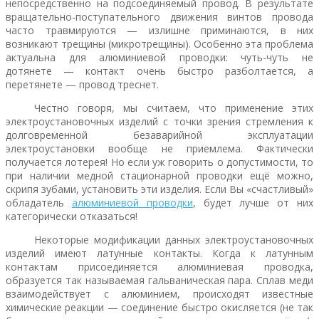
непосредственно на подсоединяемый провод. В результате
вращательно-поступательного движения винтов провода
часто травмируются — излишне приминаются, в них
возникают трещины (микротрещины). Особенно эта проблема
актуальна для алюминиевой проводки: чуть-чуть не
дотянете — контакт очень быстро разболтается, а
перетянете — провод треснет.
Честно говоря, мы считаем, что применение этих
электроустановочных изделий с точки зрения стремления к
долговременной безаварийной эксплуатации
электроустановки вообще не приемлема. Фактически
получается лотерея! Но если уж говорить о допустимости, то
при наличии медной стационарной проводки ещё можно,
скрипя зубами, установить эти изделия. Если Вы «счастливый»
обладатель
алюминиевой проводки
, будет лучше от них
категорически отказаться!
Некоторые модификации данных электроустановочных
изделий имеют латунные контакты. Когда к латунным
контактам присоединяется алюминиевая проводка,
образуется так называемая гальваническая пара. Сплав меди
взаимодействует с алюминием, происходят известные
химические реакции — соединение быстро окисляется (не так