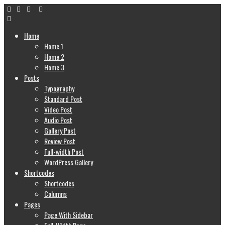
Home
Home 1
Home 2
Home 3
Posts
Typography
Standard Post
Video Post
Audio Post
Gallery Post
Review Post
Full-width Post
WordPress Gallery
Shortcodes
Shortcodes
Columns
Pages
Page With Sidebar