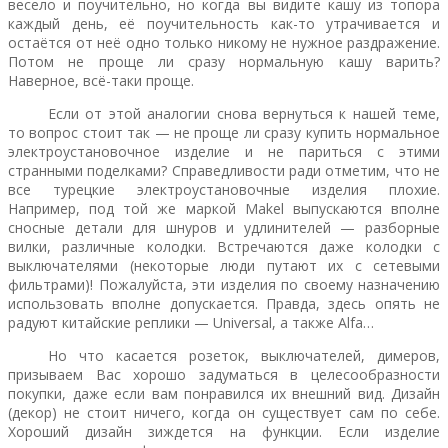
весело и поучительно, но когда вы видите кашу из топора
каждый день, её поучительность как-то утрачивается и
остаётся от неё одно только никому не нужное раздражение.
Потом не проще ли сразу нормальную кашу варить?
Наверное, всё-таки проще.
Если от этой аналогии снова вернуться к нашей теме,
то вопрос стоит так — не проще ли сразу купить нормальное
электроустановочное изделие и не париться с этими
странными поделками? Справедливости ради отметим, что не
все турецкие электроустановочные изделия плохие.
Например, под той же маркой Makel выпускаются вполне
сносные детали для шнуров и удлинителей — разборные
вилки, различные колодки. Встречаются даже колодки с
выключателями (некоторые люди путают их с сетевыми
фильтрами)! Пожалуйста, эти изделия по своему назначению
использовать вполне допускается. Правда, здесь опять не
радуют китайские реплики — Universal, а также Alfa…
Но что касается розеток, выключателей, димеров,
призываем Вас хорошо задуматься в целесообразности
покупки, даже если вам понравился их внешний вид. Дизайн
(декор) не стоит ничего, когда он существует сам по себе.
Хороший дизайн зиждется на функции. Если изделие