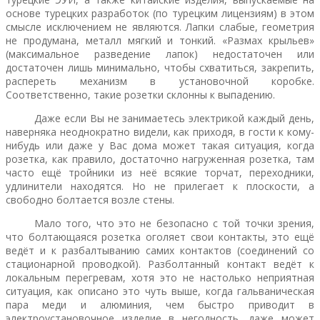
основе турецких разработок (по турецким лицензиям) в этом
смысле исключением не являются. Лапки слабые, геометрия
не продумана, металл мягкий и тонкий. «Размах крыльев»
(максимальное разведение лапок) недостаточен или
достаточен лишь минимально, чтобы схватиться, закрепить,
распереть механизм в установочной коробке.
Соответственно, такие розетки склонны к выпадению.
Даже если Вы не занимаетесь электрикой каждый день,
наверняка неоднократно видели, как приходя, в гости к кому-
нибудь или даже у Вас дома может такая ситуация, когда
розетка, как правило, достаточно нагруженная розетка, там
часто ещё тройники из неё всякие торчат, переходники,
удлинители находятся. Но не прилегает к плоскости, а
свободно болтается возле стены.
Мало того, что это не безопасно с той точки зрения,
что болтающаяся розетка оголяет свои контакты, это ещё
ведёт и к разбалтыванию самих контактов (соединений со
стационарной проводкой). Разболтанный контакт ведёт к
локальным перегревам, хотя это не настолько неприятная
ситуация, как описано это чуть выше, когда гальваническая
пара меди и алюминия, чем быстро приводит в
электроустановочное изделие в негодность, даже может