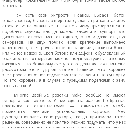
(например, «Экспандет» или «Мунго») и точно также можно
закрепить.
Там есть свои хитрости, нюансы. Бывает, бетон
откалывается, бывает, отверстия сделаны при капитальном
строительстве овальные, и там не к чему присверлиться. В
подобных случаях иногда можно закрепить суппорт «по
диагонали», отказавшись от одного, а то и даже от двух
саморезов. На двух точках, если крепление выполнено
качественно, электроустановочное изделие держится более
или менее надёжно. Скол бетона или дефект, обусловленный
овальностью отверстия можно подштукатурить гипсовым
вяжущим… По большому счёту это отдельная тема, мы ещё
рассмотрим её в другой статье. Главное, что хорошее
электроустановочное изделие можно закрепить по суппорту.
Но это хорошее, а в случае с турецкими поделками с этим
очень сложно!
Многие двойные розетки Makel вообще не имеют
суппорта как такового. У них сделана жалкая П-образная
пластинка с ответвлениями — только-только чтобы
прихватить винтами установочных коробок. Чем
руководствовались конструкторы, когда принимали такое
решение, совершенно не понятно. Можно подумать, что у нас
все розетки ставятся в идеальных условиях, на идеальные