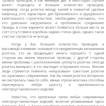
тройка) проводов, а как минимум две. В некоторых случаях
может подходить и большее количество проводов,
например, когда розетка между кухней и комнатой сделана
напроход (что характерно для брежневского и хрущёвского
капитального строительства). Необходимо учитывать, что
это довольно нагруженное и проблемное соединение!
Правда, в этом варианте может появиться больше места за
счёт отсутствия в коробках задних стенок (дна), однако такое
счастье случается не всегда.
Когда у Вас большое количество проводов, и
массивный клеммник оказывается придавленным механизмом
розетки, это не предвещает ничего хорошего. С одной
стороны мы имеем пережатые провода, с другой стороны
имеем проблемы с расположением суппорта розетки. Иногда
розетка выпирает, и это выглядит откровенно плохо. Многие
люди стремятся поменять «некрасивые» советские розетки
на «красивые» современные. Как бы новая розетка интересно
ни смотрелась сама по себе, явные огрехи монтажа способны
перечеркнуть любую красоту и оригинальность
электроустановочного изделия.
Известно, что крепёжные лапки любых современных
электроустановочных изделий, включая упоминаемые здесь
турецкие ЭУИ, а также китайские изделия, выпускаемые на