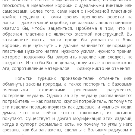
плоскости, в идеальные коробки с идеальными винтами или
саморезами. Более того, сама идея с П-образной пластиной
крайне неудачна с точки зрения крепления розетки на
лапки — даже в узкой коробке, где размаха лапок в принципе
хватило бы, чтобы зацепиться. Проблема в том, что П-
образная пластина не является жёсткой конструкцией. Вы
затягиваете винты, лапки вроде бы упираются в бока
коробки, ещё чуть-чуть… и дальше начинается деформация
пластины! Нужного натяга, нужного усилия, нужного трения,
которое позволило бы закрепить изделие как следует, не
создаётся. И что бы Вы не делали, получить его невозможно.
Ага, сопротивление материалов — физику никто не отменял!
Попытки турецких производителей отменить (или
обмануть) законы природы, а также поспорить с базовыми
очевидными техническими решениями, разумеется,
потерпели неудачу. Однако за эту неудачу расплачивается
потребитель — как правило, скупой потребитель, потому что
эти изделия позиционируются как дешёвые, и «умные» люди,
думая, что они сейчас что-то сэкономят, их активно
покупают. Существует и другая модификация этих изделий,
когда в суппорт формально есть, но почему то углы у него
срезаны, как бы заглажены, сделаны с большим радиусом и