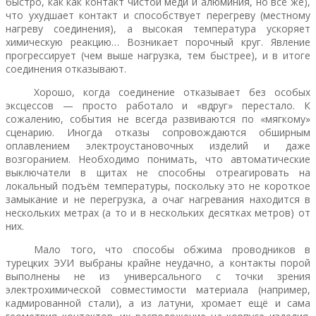
быстро, как как контакт чистой меди и алюминия, но всё же),
что ухудшает контакт и способствует перегреву (местному
нагреву соединения), а высокая температура ускоряет
химическую реакцию… Возникает порочный круг. Явление
прогрессирует (чем выше нагрузка, тем быстрее), и в итоге
соединения отказывают.
Хорошо, когда соединение отказывает без особых
эксцессов — просто работало и «вдруг» перестало. К
сожалению, события не всегда развиваются по «мягкому»
сценарию. Иногда отказы сопровождаются обширным
оплавлением электроустановочных изделий и даже
возгоранием. Необходимо понимать, что автоматические
выключатели в щитах не способны отреагировать на
локальный подъём температуры, поскольку это не короткое
замыкание и не перегрузка, а очаг нагревания находится в
нескольких метрах (а то и в нескольких десятках метров) от
них.
Мало того, что способы обжима проводников в
турецких ЭУИ выбраны крайне неудачно, а контакты порой
выполнены не из универсального с точки зрения
электрохимической совместимости материала (например,
кадмированной стали), а из латуни, хромает ещё и сама