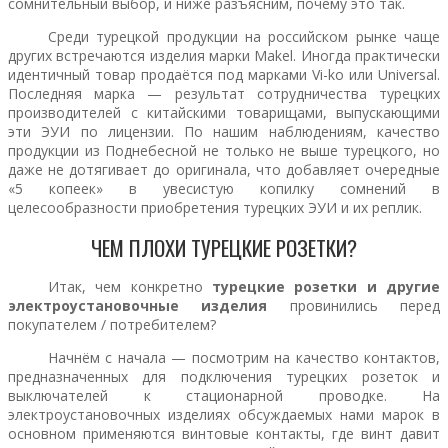
сомнительный выбор, и ниже разъясним, почему это так.
Среди турецкой продукции на российском рынке чаще
других встречаются изделия марки Makel. Иногда практически
идентичный товар продаётся под марками Vi-ko или Universal.
Последняя марка — результат сотрудничества турецких
производителей с китайскими товарищами, выпускающими
эти ЭУИ по лицензии. По нашим наблюдениям, качество
продукции из Поднебесной не только не выше турецкого, но
даже не дотягивает до оригинала, что добавляет очередные
«5 копеек» в увесистую копилку сомнений в
целесообразности приобретения турецких ЭУИ и их реплик.
ЧЕМ ПЛОХИ ТУРЕЦКИЕ РОЗЕТКИ?
Итак, чем конкретно
турецкие розетки и другие
электроустановочные изделия
провинились перед
покупателем / потребителем?
Начнём с начала — посмотрим на качество контактов,
предназначенных для подключения турецких розеток и
выключателей к стационарной проводке. На
электроустановочных изделиях обсуждаемых нами марок в
основном применяются винтовые контакты, где винт давит