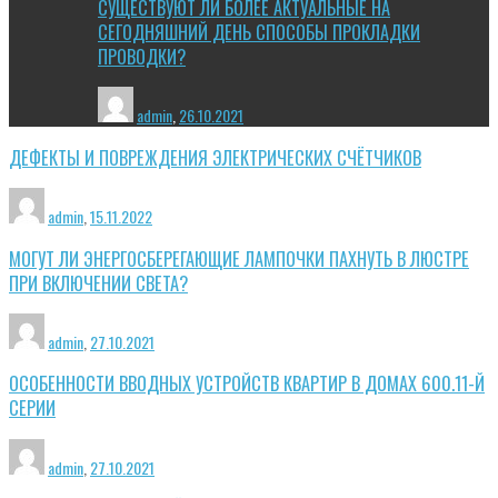
СУЩЕСТВУЮТ ЛИ БОЛЕЕ АКТУАЛЬНЫЕ НА
СЕГОДНЯШНИЙ ДЕНЬ СПОСОБЫ ПРОКЛАДКИ
ПРОВОДКИ?
admin
,
26.10.2021
ДЕФЕКТЫ И ПОВРЕЖДЕНИЯ ЭЛЕКТРИЧЕСКИХ СЧЁТЧИКОВ
admin
,
15.11.2022
МОГУТ ЛИ ЭНЕРГОСБЕРЕГАЮЩИЕ ЛАМПОЧКИ ПАХНУТЬ В ЛЮСТРЕ
ПРИ ВКЛЮЧЕНИИ СВЕТА?
admin
,
27.10.2021
ОСОБЕННОСТИ ВВОДНЫХ УСТРОЙСТВ КВАРТИР В ДОМАХ 600.11-Й
СЕРИИ
admin
,
27.10.2021