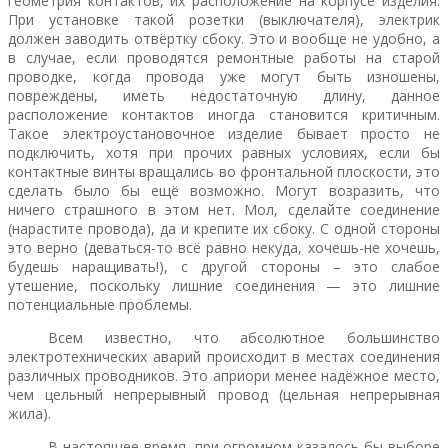
геометрия контактов, их расположение на корпусе изделия.
При установке такой розетки (выключателя), электрик
должен заводить отвёртку сбоку. Это и вообще не удобно, а
в случае, если проводятся ремонтные работы на старой
проводке, когда провода уже могут быть изношены,
повреждены, иметь недостаточную длину, данное
расположение контактов иногда становится критичным.
Такое электроустановочное изделие бывает просто не
подключить, хотя при прочих равных условиях, если бы
контактные винты вращались во фронтальной плоскости, это
сделать было бы ещё возможно. Могут возразить, что
ничего страшного в этом нет. Мол, сделайте соединение
(нарастите провода), да и крепите их сбоку. С одной стороны
это верно (деваться-то всё равно некуда, хочешь-не хочешь,
будешь наращивать!), с другой стороны – это слабое
утешение, поскольку лишние соединения — это лишние
потенциальные проблемы.
Всем известно, что абсолютное большинство
электротехнических аварий происходит в местах соединения
различных проводников. Это априори менее надёжное место,
чем цельный непрерывный провод (цельная непрерывная
жила).
В настоящее время, при огромном казалось бы выборе