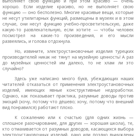
выполняет свою функцию и при этом красиво — очень
хорошо. Если изделие красиво, но не выполняет свою
функцию — оно бесполезно. Многие красивые вещи, которые
не несут утилитарных функций, размещены в музеях и в этом
случае, они несут функцию учебно-просветительскую, даже
какую-то развлекательную, если хотите — чтобы человек
посмотрел на какие-то произведения, и его мысли
развеялись, и голова отдохнула.
Но, извините, электроустановочные изделия турецких
производителей никак не тянут на музейную ценность! А раз
до музейных ценностей им далеко, то не хлам ли это
случайно?
Здесь уже написано много букв, убеждающих наших
читателей отказаться от применения электроустановочных
изделий, имеющих явные конструктивные недоработки.
Однако, как показывает практика, разумные доводы против
эмоций (хочу, потому что дёшево; хочу, потому что внешний
вид понравился) работают плохо.
К сожалению или к счастью (для одних жизнь —
сплошное разочарование, для других — хорошая школа), те,
кто отмахивается от разумных доводов, касающихся выбора
электроустановочных изделий, рано или поздно вынуждены