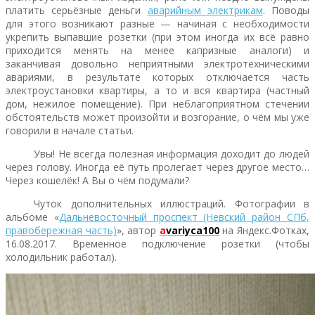
платить серьёзные деньги
аварийным электрикам
. Поводы
для этого возникают разные — начиная с необходимости
укрепить выпавшие розетки (при этом иногда их всё равно
приходится менять на менее капризные аналоги) и
заканчивая довольно неприятными электротехническими
авариями, в результате которых отключается часть
электроустановки квартиры, а то и вся квартира (частный
дом, нежилое помещение). При неблагоприятном стечении
обстоятельств может произойти и возгорание, о чём мы уже
говорили в начале статьи.
Увы! Не всегда полезная информация доходит до людей
через голову. Иногда её путь пролегает через другое место…
Через кошелёк! А Вы о чём подумали?
Чуток дополнительных иллюстраций. Фотографии в
альбоме «
Дальневосточный проспект (Невский район СПб,
правобережная часть)
», автор
a
variyca100
на Яндекс.Фотках,
16.08.2017. Временное подключение розетки (чтобы
холодильник работал).