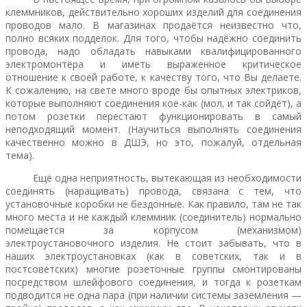
клеммников, действительно хороших изделий для соединения
проводов мало. В магазинах продаётся неизвестно что,
полно всяких подделок. Для того, чтобы надёжно соединить
провода, надо обладать навыками квалифицированного
электромонтёра и иметь выраженное критическое
отношение к своей работе, к качеству того, что Вы делаете.
К сожалению, на свете много вроде бы опытных электриков,
которые выполняют соединения кое-как (мол, и так сойдёт), а
потом розетки перестают функционировать в самый
неподходящий момент. (Научиться выполнять соединения
качественно можно в ДШЭ, но это, пожалуй, отдельная
тема).
Ещё одна неприятность, вытекающая из необходимости
соединять (наращивать) провода, связана с тем, что
установочные коробки не бездонные. Как правило, там не так
много места и не каждый клеммник (соединитель) нормально
помещается за корпусом (механизмом)
электроустановочного изделия. Не стоит забывать, что в
наших электроустановках (как в советских, так и в
постсоветских) многие розеточные группы смонтированы
посредством шлейфового соединения, и тогда к розеткам
подводится не одна пара (при наличии системы заземления —