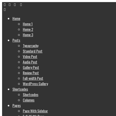
Home
Home 1
Home 2
Home 3
Posts
Typography
Standard Post
Video Post
Audio Post
Gallery Post
Review Post
Full-width Post
WordPress Gallery
Shortcodes
Shortcodes
Columns
Pages
Page With Sidebar