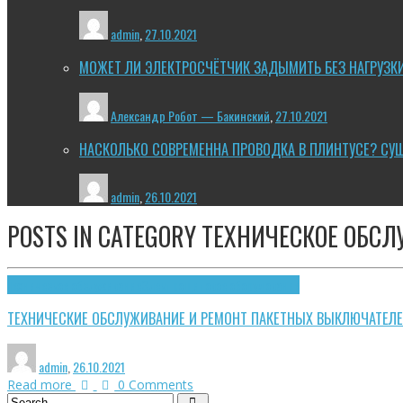
admin
,
27.10.2021
МОЖЕТ ЛИ ЭЛЕКТРОСЧЁТЧИК ЗАДЫМИТЬ БЕЗ НАГРУЗК
Александр Робот — Бакинский
,
27.10.2021
НАСКОЛЬКО СОВРЕМЕННА ПРОВОДКА В ПЛИНТУСЕ? СУ
admin
,
26.10.2021
POSTS IN CATEGORY
ТЕХНИЧЕСКОЕ ОБСЛ
Техническое обслуживание
Электрощитовое оборудование
ТЕХНИЧЕСКИЕ ОБСЛУЖИВАНИЕ И РЕМОНТ ПАКЕТНЫХ ВЫКЛЮЧАТЕЛЕ
admin
,
26.10.2021
Read more
0 Comments