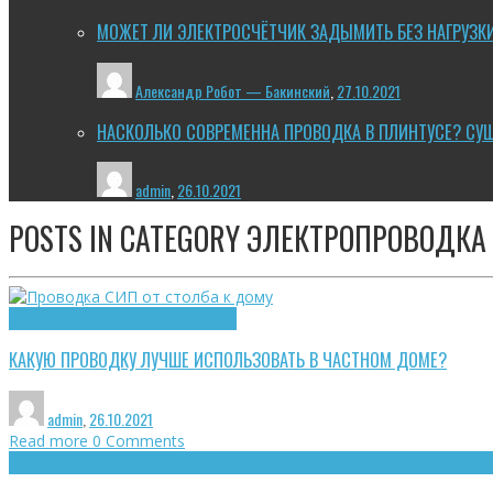
МОЖЕТ ЛИ ЭЛЕКТРОСЧЁТЧИК ЗАДЫМИТЬ БЕЗ НАГРУЗК
Александр Робот — Бакинский
,
27.10.2021
НАСКОЛЬКО СОВРЕМЕННА ПРОВОДКА В ПЛИНТУСЕ? СУ
admin
,
26.10.2021
POSTS IN CATEGORY
ЭЛЕКТРОПРОВОДКА
Ответы на вопросы
Электропроводка
КАКУЮ ПРОВОДКУ ЛУЧШЕ ИСПОЛЬЗОВАТЬ В ЧАСТНОМ ДОМЕ?
admin
,
26.10.2021
Read more
0 Comments
Общие принципы
Скрытая (внутренняя) проводка
Сменяемость проводки
Техно