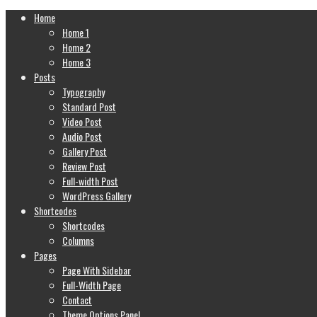
Home
Home 1
Home 2
Home 3
Posts
Typography
Standard Post
Video Post
Audio Post
Gallery Post
Review Post
Full-width Post
WordPress Gallery
Shortcodes
Shortcodes
Columns
Pages
Page With Sidebar
Full-Width Page
Contact
Theme Options Panel