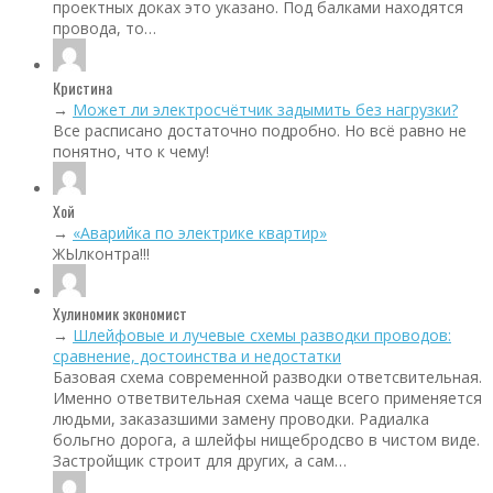
проектных доках это указано. Под балками находятся
провода, то…
Кристина
→
Может ли электросчётчик задымить без нагрузки?
Все расписано достаточно подробно. Но всё равно не
понятно, что к чему!
Хой
→
«Аварийка по электрике квартир»
ЖЫлконтра!!!
Хулиномик экономист
→
Шлейфовые и лучевые схемы разводки проводов:
сравнение, достоинства и недостатки
Базовая схема современной разводки ответсвительная.
Именно ответвительная схема чаще всего применяется
людьми, заказазшими замену проводки. Радиалка
больгно дорога, а шлейфы нищебродсво в чистом виде.
Застройщик строит для других, а сам…