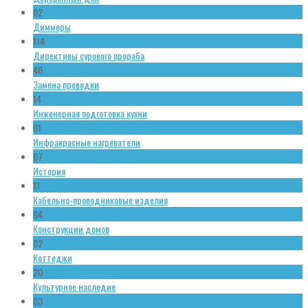
02
Диммеры
114
Директивы сурового прораба
46
Замена проводки
14
Инженерная подготовка кухни
01
Инфракрасные нагреватели
07
История
11
Кабельно-проводниковые изделия
04
Конструкции домов
02
Коттеджи
20
Культурное наследие
03