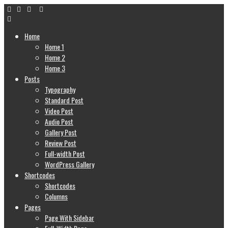
Home
Home 1
Home 2
Home 3
Posts
Typography
Standard Post
Video Post
Audio Post
Gallery Post
Review Post
Full-width Post
WordPress Gallery
Shortcodes
Shortcodes
Columns
Pages
Page With Sidebar