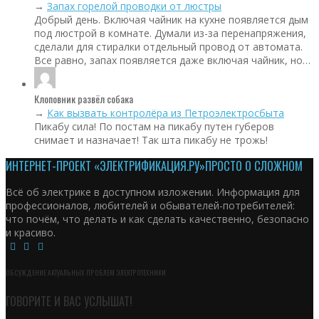
→
Запах горелой проводки от люстры
Добрый день. Включая чайник на кухне появляется дым
под люстрой в комнате. Думали из-за перенапряжения,
сделали для стиралки отдельный провод от автомата.
Все равно, запах появляется даже включая чайник, но…
Клоповник развёл собака
→
Как вызвать контролёра из Петроэлектросбыта
Пикабу сила! По постам на пикабу путен губеров
снимает и назначает! Так шта пикабу не трожь!
ИНТЕРНЕТ-ПРОЕКТ «ЭЛЕКТРИФИКАЦИЯ.РУ»
ПРОСТО О СЛОЖНОМ
Всё об электрике в доступном изложении. Информация для
профессионалов, любителей и обывателей-потребителей:
что почём, что делать и как сделать качественно, безопасно
и красиво.
ОБСУЖДЕНИЕ АКТУАЛЬНЫХ ПРОБЛЕМ ЭЛЕКТРОТЕХНИКИ
ГОВОРИТЕ И ВАС УСЛЫШАТ!