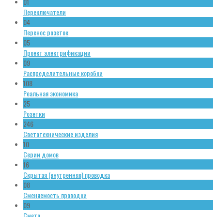
01
Переключатели
04
Перенос розеток
05
Проект электрификации
09
Распределительные коробки
108
Реальная экономика
25
Розетки
246
Светотехнические изделия
10
Серии домов
16
Скрытая (внутренняя) проводка
08
Сменяемость проводки
09
Смета