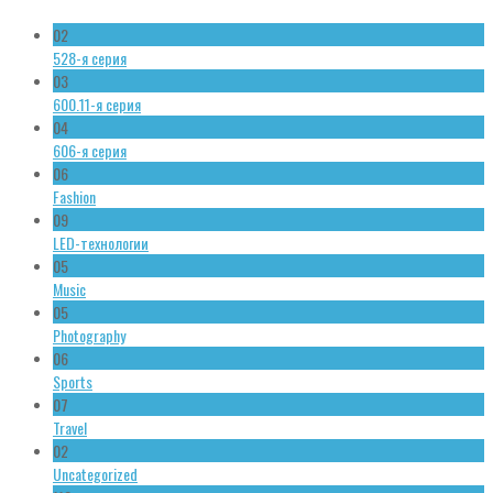
02
528-я серия
03
600.11-я серия
04
606-я серия
06
Fashion
09
LED-технологии
05
Music
05
Photography
06
Sports
07
Travel
02
Uncategorized