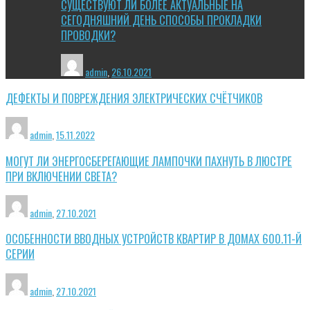
СУЩЕСТВУЮТ ЛИ БОЛЕЕ АКТУАЛЬНЫЕ НА
СЕГОДНЯШНИЙ ДЕНЬ СПОСОБЫ ПРОКЛАДКИ
ПРОВОДКИ?
admin
,
26.10.2021
ДЕФЕКТЫ И ПОВРЕЖДЕНИЯ ЭЛЕКТРИЧЕСКИХ СЧЁТЧИКОВ
admin
,
15.11.2022
МОГУТ ЛИ ЭНЕРГОСБЕРЕГАЮЩИЕ ЛАМПОЧКИ ПАХНУТЬ В ЛЮСТРЕ
ПРИ ВКЛЮЧЕНИИ СВЕТА?
admin
,
27.10.2021
ОСОБЕННОСТИ ВВОДНЫХ УСТРОЙСТВ КВАРТИР В ДОМАХ 600.11-Й
СЕРИИ
admin
,
27.10.2021