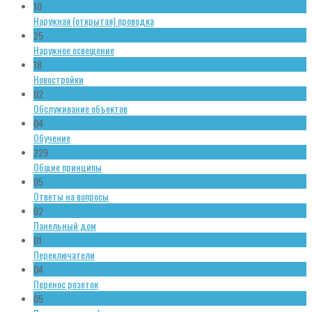
10
Наружная (открытая) проводка
25
Наружное освещение
18
Новостройки
02
Обслуживание объектов
04
Обучение
229
Общие принципы
05
Ответы на вопросы
02
Панельный дом
01
Переключатели
04
Перенос розеток
05