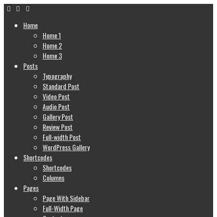
Home
Home 1
Home 2
Home 3
Posts
Typography
Standard Post
Video Post
Audio Post
Gallery Post
Review Post
Full-width Post
WordPress Gallery
Shortcodes
Shortcodes
Columns
Pages
Page With Sidebar
Full-Width Page