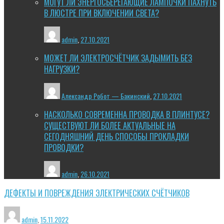
МОГУТ ЛИ ЭНЕРГОСБЕРЕГАЮЩИЕ ЛАМПОЧКИ ПАХНУТЬ
В ЛЮСТРЕ ПРИ ВКЛЮЧЕНИИ СВЕТА?
admin
,
27.10.2021
МОЖЕТ ЛИ ЭЛЕКТРОСЧЁТЧИК ЗАДЫМИТЬ БЕЗ
НАГРУЗКИ?
Александр Робот — Бакинский
,
27.10.2021
НАСКОЛЬКО СОВРЕМЕННА ПРОВОДКА В ПЛИНТУСЕ?
СУЩЕСТВУЮТ ЛИ БОЛЕЕ АКТУАЛЬНЫЕ НА
СЕГОДНЯШНИЙ ДЕНЬ СПОСОБЫ ПРОКЛАДКИ
ПРОВОДКИ?
admin
,
26.10.2021
ДЕФЕКТЫ И ПОВРЕЖДЕНИЯ ЭЛЕКТРИЧЕСКИХ СЧЁТЧИКОВ
admin
,
15.11.2022