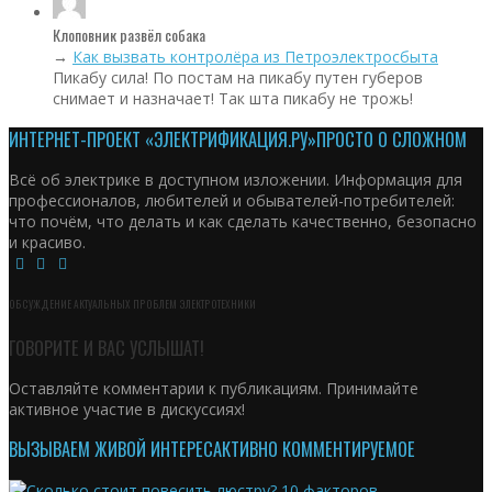
Клоповник развёл собака
→
Как вызвать контролёра из Петроэлектросбыта
Пикабу сила! По постам на пикабу путен губеров
снимает и назначает! Так шта пикабу не трожь!
ИНТЕРНЕТ-ПРОЕКТ «ЭЛЕКТРИФИКАЦИЯ.РУ»
ПРОСТО О СЛОЖНОМ
Всё об электрике в доступном изложении. Информация для
профессионалов, любителей и обывателей-потребителей:
что почём, что делать и как сделать качественно, безопасно
и красиво.
ОБСУЖДЕНИЕ АКТУАЛЬНЫХ ПРОБЛЕМ ЭЛЕКТРОТЕХНИКИ
ГОВОРИТЕ И ВАС УСЛЫШАТ!
Оставляйте комментарии к публикациям. Принимайте
активное участие в дискуссиях!
ВЫЗЫВАЕМ ЖИВОЙ ИНТЕРЕС
АКТИВНО КОММЕНТИРУЕМОЕ