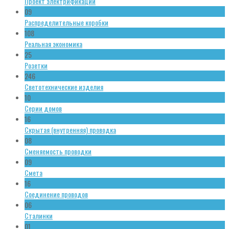
Проект электрификации
09
Распределительные коробки
108
Реальная экономика
25
Розетки
246
Светотехнические изделия
10
Серии домов
16
Скрытая (внутренняя) проводка
08
Сменяемость проводки
09
Смета
16
Соединение проводов
06
Сталинки
01