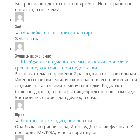
Все расписано достаточно подробно. Но всё равно не
понятно, что к чему!
Хой
→
«Аварийка по электрике квартир»
ЖЫлконтра!!!
Хулиномик экономист
→
Шлейфовые и лучевые схемы разводки проводов:
сравнение, достоинства и недостатки
Базовая схема современной разводки ответсвительная.
Именно ответвительная схема чаще всего применяется
людьми, заказазшими замену проводки. Радиалка
больгно дорога, а шлейфы нищебродсво в чистом виде.
Застройщик строит для других, а сам…
Юрик
→
Люстры со светодиодной лентой
Она была актрисой тюза, А он фудбольный фулюган. У
неё горит МЕДУЗА, У него горит пукан!