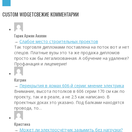
Хочу!
CUSTOM WIDGET
СВЕЖИЕ КОММЕНТАРИИ
Гарик Армян Акопян
→
Слабое место строительных проектов
Так торговля дипломами поставлена на поток вот и нет
спецов. Платные вузы это та же продажа дипломов
просто как бы легализованная. А обучение на удаленке?
Профанация и лицемерие!
Катрин
→
Перекрытия в домах 606‑й серии: мнение электрика
Внимание, высота потолков в 606 серии 170 см как по
проекту, так и в реале, а не 2.5 как написано. В
проектных доках это указано. Под балками находятся
провода, то…
Кристина
→
Может ли электросчётчик задымить без нагрузки?