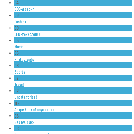
04
606-я серия
06
Fashion
09
LED-технологии
05
Music
05
Photography
06
Sports
07
Travel
02
Uncategorized
112
Аварийное обслуживание
03
Без рубрики
03