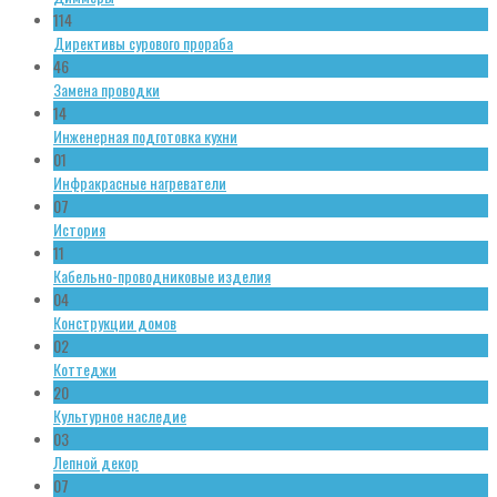
114
Директивы сурового прораба
46
Замена проводки
14
Инженерная подготовка кухни
01
Инфракрасные нагреватели
07
История
11
Кабельно-проводниковые изделия
04
Конструкции домов
02
Коттеджи
20
Культурное наследие
03
Лепной декор
07