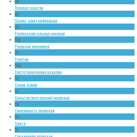
04
Перенос розеток
05
Проект электрификации
09
Распределительные коробки
108
Реальная экономика
25
Розетки
246
Светотехнические изделия
10
Серии домов
16
Скрытая (внутренняя) проводка
08
Сменяемость проводки
09
Смета
16
Соединение проводов