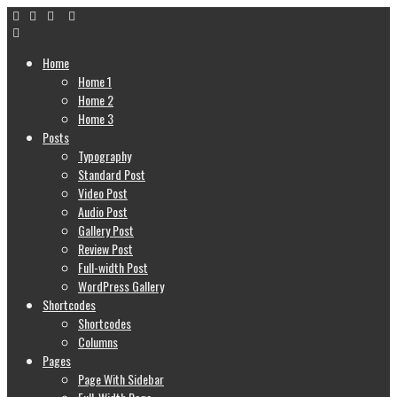
Home
Home 1
Home 2
Home 3
Posts
Typography
Standard Post
Video Post
Audio Post
Gallery Post
Review Post
Full-width Post
WordPress Gallery
Shortcodes
Shortcodes
Columns
Pages
Page With Sidebar