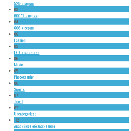
528-я серия
03
600.11-я серия
04
606-я серия
06
Fashion
09
LED-технологии
05
Music
05
Photography
06
Sports
07
Travel
02
Uncategorized
112
Аварийное обслуживание