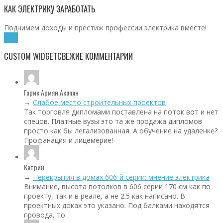
КАК ЭЛЕКТРИКУ ЗАРАБОТАТЬ
Поднимем доходы и престиж профессии электрика вместе!
Хочу!
CUSTOM WIDGET
СВЕЖИЕ КОММЕНТАРИИ
Гарик Армян Акопян
→
Слабое место строительных проектов
Так торговля дипломами поставлена на поток вот и нет
спецов. Платные вузы это та же продажа дипломов
просто как бы легализованная. А обучение на удаленке?
Профанация и лицемерие!
Катрин
→
Перекрытия в домах 606‑й серии: мнение электрика
Внимание, высота потолков в 606 серии 170 см как по
проекту, так и в реале, а не 2.5 как написано. В
проектных доках это указано. Под балками находятся
провода, то…