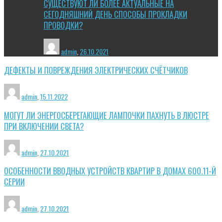
СУЩЕСТВУЮТ ЛИ БОЛЕЕ АКТУАЛЬНЫЕ НА
СЕГОДНЯШНИЙ ДЕНЬ СПОСОБЫ ПРОКЛАДКИ
ПРОВОДКИ?
admin
,
26.10.2021
ДЕФЕКТЫ И ПОВРЕЖДЕНИЯ ЭЛЕКТРИЧЕСКИХ СЧЁТЧИКОВ
admin
,
15.11.2022
МОГУТ ЛИ ЭНЕРГОСБЕРЕГАЮЩИЕ ЛАМПОЧКИ ПАХНУТЬ В ЛЮСТРЕ
ПРИ ВКЛЮЧЕНИИ СВЕТА?
admin
,
27.10.2021
ОСОБЕННОСТИ ВВОДНЫХ УСТРОЙСТВ КВАРТИР В ДОМАХ 600.11-Й
СЕРИИ
admin
,
27.10.2021