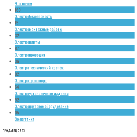
Что почём
160
Электробезопасность
15
Электромонтажные работы
32
Электроплиты
87
Электропроводка
36
Электротехнический крепёж
02
Электротранспорт
64
Электроустановочные изделия
92
Электрощитовое оборудование
05
Энергетика
ПРОДАВЕЦ СВЕТА