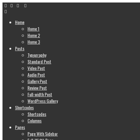
Home
Home 1
Home 2
Home 3
Posts
Typography
Standard Post
Video Post
Audio Post
Gallery Post
Review Post
Full-width Post
WordPress Gallery
Shortcodes
Shortcodes
Columns
Pages
Page With Sidebar