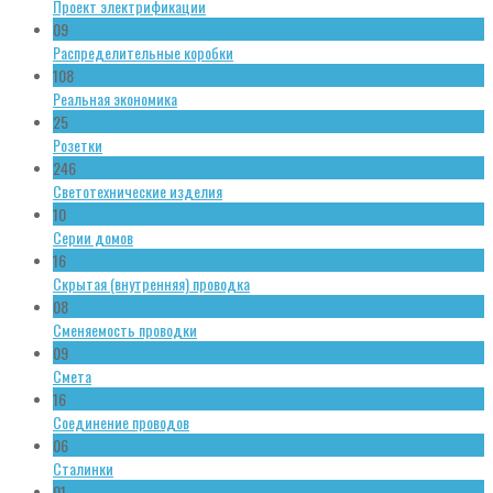
Проект электрификации
09
Распределительные коробки
108
Реальная экономика
25
Розетки
246
Светотехнические изделия
10
Серии домов
16
Скрытая (внутренняя) проводка
08
Сменяемость проводки
09
Смета
16
Соединение проводов
06
Сталинки
01