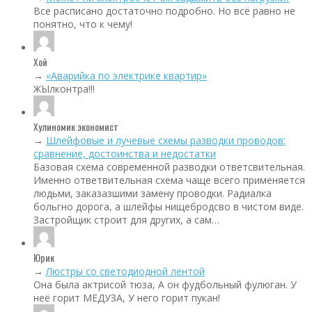
Все расписано достаточно подробно. Но всё равно не
понятно, что к чему!
Хой
→
«Аварийка по электрике квартир»
ЖЫлконтра!!!
Хулиномик экономист
→
Шлейфовые и лучевые схемы разводки проводов:
сравнение, достоинства и недостатки
Базовая схема современной разводки ответсвительная.
Именно ответвительная схема чаще всего применяется
людьми, заказазшими замену проводки. Радиалка
больгно дорога, а шлейфы нищебродсво в чистом виде.
Застройщик строит для других, а сам…
Юрик
→
Люстры со светодиодной лентой
Она была актрисой тюза, А он фудбольный фулюган. У
неё горит МЕДУЗА, У него горит пукан!