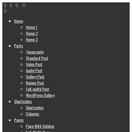
Home
Home 1
Home 2
Home 3
Posts
Typography
Standard Post
Video Post
Audio Post
Gallery Post
Review Post
Full-width Post
WordPress Gallery
Shortcodes
Shortcodes
Columns
Pages
Page With Sidebar