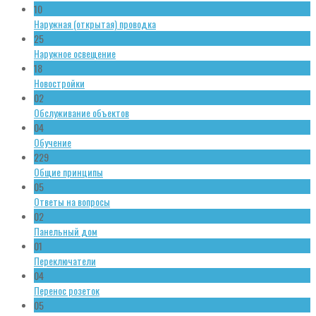
10
Наружная (открытая) проводка
25
Наружное освещение
18
Новостройки
02
Обслуживание объектов
04
Обучение
229
Общие принципы
05
Ответы на вопросы
02
Панельный дом
01
Переключатели
04
Перенос розеток
05