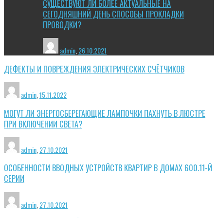
СУЩЕСТВУЮТ ЛИ БОЛЕЕ АКТУАЛЬНЫЕ НА
СЕГОДНЯШНИЙ ДЕНЬ СПОСОБЫ ПРОКЛАДКИ
ПРОВОДКИ?
admin
,
26.10.2021
ДЕФЕКТЫ И ПОВРЕЖДЕНИЯ ЭЛЕКТРИЧЕСКИХ СЧЁТЧИКОВ
admin
,
15.11.2022
МОГУТ ЛИ ЭНЕРГОСБЕРЕГАЮЩИЕ ЛАМПОЧКИ ПАХНУТЬ В ЛЮСТРЕ
ПРИ ВКЛЮЧЕНИИ СВЕТА?
admin
,
27.10.2021
ОСОБЕННОСТИ ВВОДНЫХ УСТРОЙСТВ КВАРТИР В ДОМАХ 600.11-Й
СЕРИИ
admin
,
27.10.2021