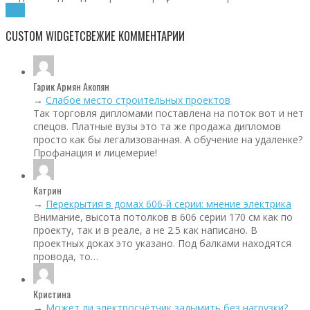
Хочу!
CUSTOM WIDGET
СВЕЖИЕ КОММЕНТАРИИ
Гарик Армян Акопян
→
Слабое место строительных проектов
Так торговля дипломами поставлена на поток вот и нет
спецов. Платные вузы это та же продажа дипломов
просто как бы легализованная. А обучение на удаленке?
Профанация и лицемерие!
Катрин
→
Перекрытия в домах 606‑й серии: мнение электрика
Внимание, высота потолков в 606 серии 170 см как по
проекту, так и в реале, а не 2.5 как написано. В
проектных доках это указано. Под балками находятся
провода, то…
Кристина
→
Может ли электросчётчик задымить без нагрузки?