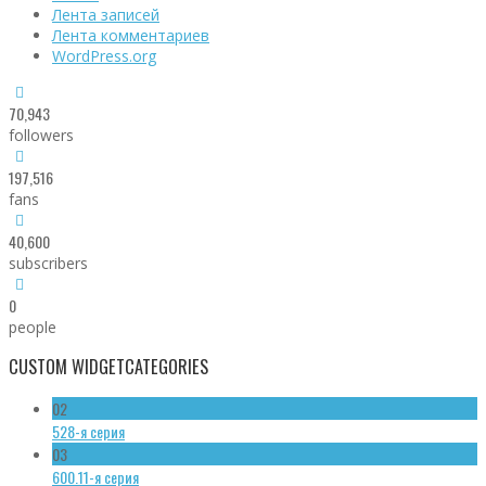
Лента записей
Лента комментариев
WordPress.org
70,943
followers
197,516
fans
40,600
subscribers
0
people
CUSTOM WIDGET
CATEGORIES
02
528-я серия
03
600.11-я серия