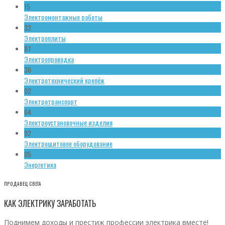
15
Электромонтажные работы
32
Электроплиты
87
Электропроводка
36
Электротехнический крепёж
02
Электротранспорт
64
Электроустановочные изделия
92
Электрощитовое оборудование
05
Энергетика
ПРОДАВЕЦ СВЕТА
КАК ЭЛЕКТРИКУ ЗАРАБОТАТЬ
Поднимем доходы и престиж профессии электрика вместе!