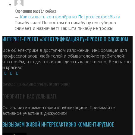
Клоповник развёл собака
→
Как вызвать контролёра из Петроэлектросбыта
Пикабу сила! По постам на пикабу путен губеров
снимает и назначает! Так шта пикабу не трожь!
ИНТЕРНЕТ-ПРОЕКТ «ЭЛЕКТРИФИКАЦИЯ.РУ»
ПРОСТО О СЛОЖНОМ
Всё об электрике в доступном изложении. Информация для
профессионалов, любителей и обывателей-потребителей:
что почём, что делать и как сделать качественно, безопасно
и красиво.
ОБСУЖДЕНИЕ АКТУАЛЬНЫХ ПРОБЛЕМ ЭЛЕКТРОТЕХНИКИ
ГОВОРИТЕ И ВАС УСЛЫШАТ!
Оставляйте комментарии к публикациям. Принимайте
активное участие в дискуссиях!
ВЫЗЫВАЕМ ЖИВОЙ ИНТЕРЕС
АКТИВНО КОММЕНТИРУЕМОЕ