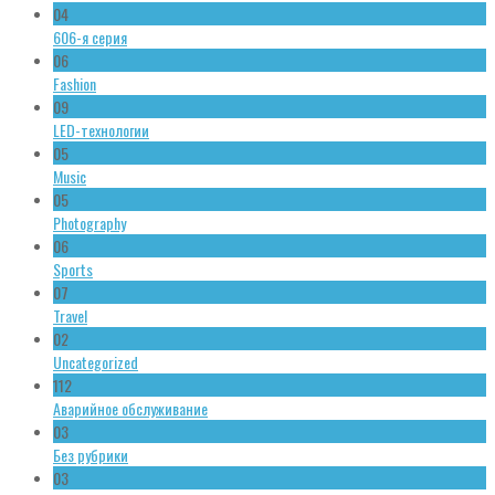
04
606-я серия
06
Fashion
09
LED-технологии
05
Music
05
Photography
06
Sports
07
Travel
02
Uncategorized
112
Аварийное обслуживание
03
Без рубрики
03