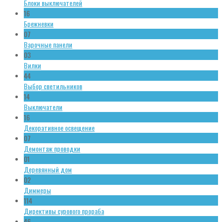
Блоки выключателей
16
Брежневки
07
Варочные панели
03
Вилки
44
Выбор светильников
14
Выключатели
16
Декоративное освещение
07
Демонтаж проводки
01
Деревянный дом
02
Диммеры
114
Директивы сурового прораба
46