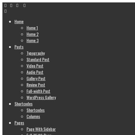
Home
Home 1
Home 2
Home 3
Posts
Typography
Standard Post
Video Post
Audio Post
Gallery Post
Review Post
Full-width Post
WordPress Gallery
Shortcodes
Shortcodes
Columns
Pages
Page With Sidebar