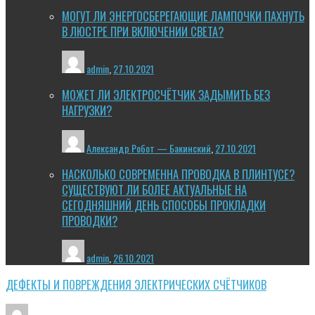
МОГУТ ЛИ ЭНЕРГОСБЕРЕГАЮЩИЕ ЛАМПОЧКИ ПАХНУТЬ
В ЛЮСТРЕ ПРИ ВКЛЮЧЕНИИ СВЕТА?
admin
,
27.10.2021
МОЖЕТ ЛИ ЭЛЕКТРОСЧЁТЧИК ЗАДЫМИТЬ БЕЗ
НАГРУЗКИ?
Александр Робот — Бакинский
,
27.10.2021
НАСКОЛЬКО СОВРЕМЕННА ПРОВОДКА В ПЛИНТУСЕ?
СУЩЕСТВУЮТ ЛИ БОЛЕЕ АКТУАЛЬНЫЕ НА
СЕГОДНЯШНИЙ ДЕНЬ СПОСОБЫ ПРОКЛАДКИ
ПРОВОДКИ?
admin
,
26.10.2021
ДЕФЕКТЫ И ПОВРЕЖДЕНИЯ ЭЛЕКТРИЧЕСКИХ СЧЁТЧИКОВ