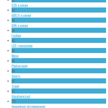
528-я серия
03
600.11-я серия
04
606-я серия
06
Fashion
09
LED-технологии
05
Music
05
Photography
06
Sports
07
Travel
02
Uncategorized
112
Аварийное обслуживание