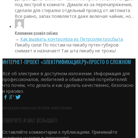
под люстрой в комнате. Думали из-за перенапряжения,
сделали для стиралки отдельный провод от автомата.
Все равно, запах появляется даже включая чайник, но…
Клоповник развёл собака
→
Как вызвать контролёра из Петроэлектросбыта
Пикабу сила! По постам на пикабу путен губеров
снимает и назначает! Так шта пикабу не трожь!
ИНТЕРНЕТ-ПРОЕКТ «ЭЛЕКТРИФИКАЦИЯ.РУ»
ПРОСТО О СЛОЖНОМ
Всё об электрике в доступном изложении. Информация для
профессионалов, любителей и обывателей-потребителей:
что почём, что делать и как сделать качественно, безопасно
и красиво.
ОБСУЖДЕНИЕ АКТУАЛЬНЫХ ПРОБЛЕМ ЭЛЕКТРОТЕХНИКИ
ГОВОРИТЕ И ВАС УСЛЫШАТ!
Оставляйте комментарии к публикациям. Принимайте
активное участие в дискуссиях!