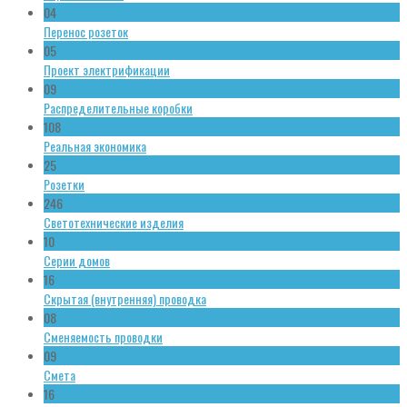
04
Перенос розеток
05
Проект электрификации
09
Распределительные коробки
108
Реальная экономика
25
Розетки
246
Светотехнические изделия
10
Серии домов
16
Скрытая (внутренняя) проводка
08
Сменяемость проводки
09
Смета
16