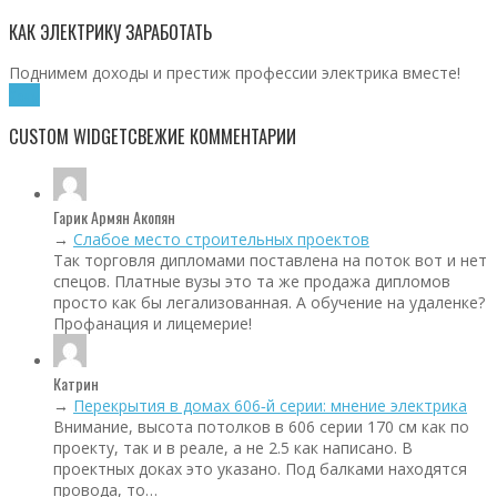
КАК ЭЛЕКТРИКУ ЗАРАБОТАТЬ
Поднимем доходы и престиж профессии электрика вместе!
Хочу!
CUSTOM WIDGET
СВЕЖИЕ КОММЕНТАРИИ
Гарик Армян Акопян
→
Слабое место строительных проектов
Так торговля дипломами поставлена на поток вот и нет
спецов. Платные вузы это та же продажа дипломов
просто как бы легализованная. А обучение на удаленке?
Профанация и лицемерие!
Катрин
→
Перекрытия в домах 606‑й серии: мнение электрика
Внимание, высота потолков в 606 серии 170 см как по
проекту, так и в реале, а не 2.5 как написано. В
проектных доках это указано. Под балками находятся
провода, то…