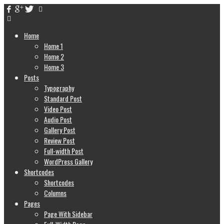
Home
Home 1
Home 2
Home 3
Posts
Typography
Standard Post
Video Post
Audio Post
Gallery Post
Review Post
Full-width Post
WordPress Gallery
Shortcodes
Shortcodes
Columns
Pages
Page With Sidebar