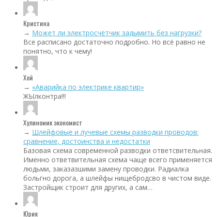
Кристина
→
Может ли электросчётчик задымить без нагрузки?
Все расписано достаточно подробно. Но всё равно не
понятно, что к чему!
Хой
→
«Аварийка по электрике квартир»
ЖЫлконтра!!!
Хулиномик экономист
→
Шлейфовые и лучевые схемы разводки проводов:
сравнение, достоинства и недостатки
Базовая схема современной разводки ответсвительная.
Именно ответвительная схема чаще всего применяется
людьми, заказазшими замену проводки. Радиалка
больгно дорога, а шлейфы нищебродсво в чистом виде.
Застройщик строит для других, а сам…
Юрик