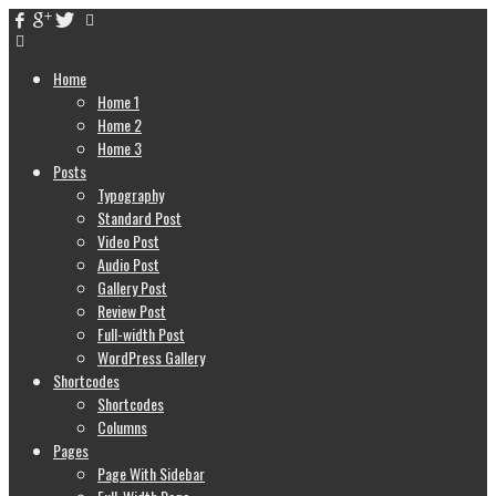
Home
Home 1
Home 2
Home 3
Posts
Typography
Standard Post
Video Post
Audio Post
Gallery Post
Review Post
Full-width Post
WordPress Gallery
Shortcodes
Shortcodes
Columns
Pages
Page With Sidebar