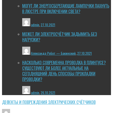
МОГУТ ЛИ ЭНЕРГОСБЕРЕГАЮЩИЕ ЛАМПОЧКИ ПАХНУТЬ
В ЛЮСТРЕ ПРИ ВКЛЮЧЕНИИ СВЕТА?
admin
,
27.10.2021
МОЖЕТ ЛИ ЭЛЕКТРОСЧЁТЧИК ЗАДЫМИТЬ БЕЗ
НАГРУЗКИ?
Александр Робот — Бакинский
,
27.10.2021
НАСКОЛЬКО СОВРЕМЕННА ПРОВОДКА В ПЛИНТУСЕ?
СУЩЕСТВУЮТ ЛИ БОЛЕЕ АКТУАЛЬНЫЕ НА
СЕГОДНЯШНИЙ ДЕНЬ СПОСОБЫ ПРОКЛАДКИ
ПРОВОДКИ?
admin
,
26.10.2021
ДЕФЕКТЫ И ПОВРЕЖДЕНИЯ ЭЛЕКТРИЧЕСКИХ СЧЁТЧИКОВ