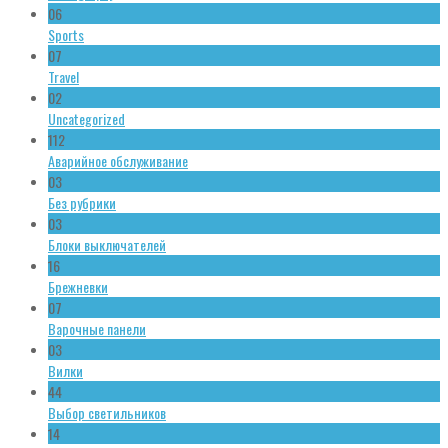
06
Sports
07
Travel
02
Uncategorized
112
Аварийное обслуживание
03
Без рубрики
03
Блоки выключателей
16
Брежневки
07
Варочные панели
03
Вилки
44
Выбор светильников
14