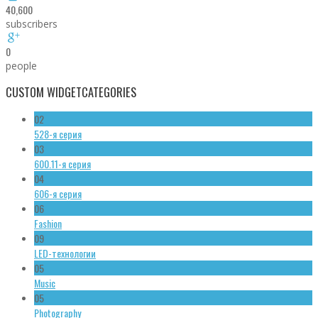
40,600
subscribers
0
people
CUSTOM WIDGET
CATEGORIES
02
528-я серия
03
600.11-я серия
04
606-я серия
06
Fashion
09
LED-технологии
05
Music
05
Photography