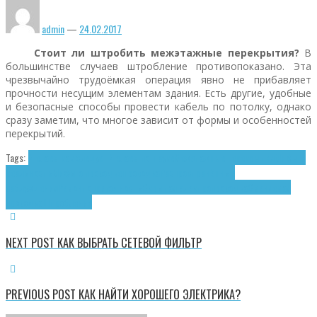
admin
—
24.02.2017
Стоит ли штробить межэтажные перекрытия?
В
большинстве случаев штробление противопоказано. Эта
чрезвычайно трудоёмкая операция явно не прибавляет
прочности несущим элементам здания. Есть другие, удобные
и безопасные способы провести кабель по потолку, однако
сразу заметим, что многое зависит от формы и особенностей
перекрытий.
Tags:
Делаем как следует
Делаем по-науке
Межэтажные перекрытия
Мифы и
реальность
Мифы о проводке
Проводка
Распространённые
заблуждения
Ремонтопригодность
Скрытая электропроводка
Сменяемая
проводка
Штробление
NEXT POST
КАК ВЫБРАТЬ СЕТЕВОЙ ФИЛЬТР
PREVIOUS POST
КАК НАЙТИ ХОРОШЕГО ЭЛЕКТРИКА?