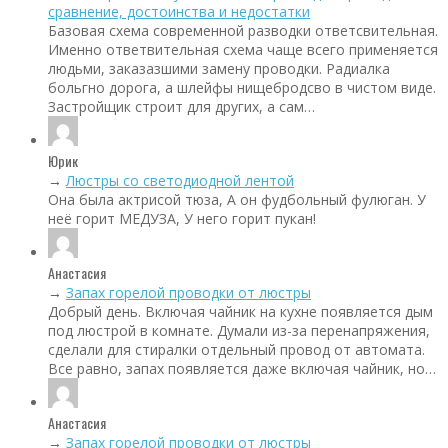
сравнение, достоинства и недостатки
Базовая схема современной разводки ответсвительная.
Именно ответвительная схема чаще всего применяется
людьми, заказазшими замену проводки. Радиалка
больгно дорога, а шлейфы нищебродсво в чистом виде.
Застройщик строит для других, а сам…
Юрик
→
Люстры со светодиодной лентой
Она была актрисой тюза, А он фудбольный фулюган. У
неё горит МЕДУЗА, У него горит пукан!
Анастасия
→
Запах горелой проводки от люстры
Добрый день. Включая чайник на кухне появляется дым
под люстрой в комнате. Думали из-за перенапряжения,
сделали для стиралки отдельный провод от автомата.
Все равно, запах появляется даже включая чайник, но…
Анастасия
→
Запах горелой проводки от люстры