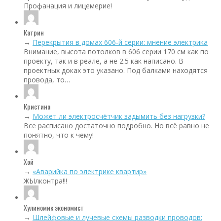
Профанация и лицемерие!
Катрин
→
Перекрытия в домах 606‑й серии: мнение электрика
Внимание, высота потолков в 606 серии 170 см как по
проекту, так и в реале, а не 2.5 как написано. В
проектных доках это указано. Под балками находятся
провода, то…
Кристина
→
Может ли электросчётчик задымить без нагрузки?
Все расписано достаточно подробно. Но всё равно не
понятно, что к чему!
Хой
→
«Аварийка по электрике квартир»
ЖЫлконтра!!!
Хулиномик экономист
→
Шлейфовые и лучевые схемы разводки проводов: