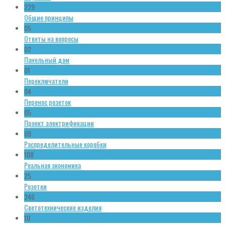
229
Общие принципы
05
Ответы на вопросы
02
Панельный дом
01
Переключатели
04
Перенос розеток
05
Проект электрификации
09
Распределительные коробки
108
Реальная экономика
25
Розетки
246
Светотехнические изделия
10