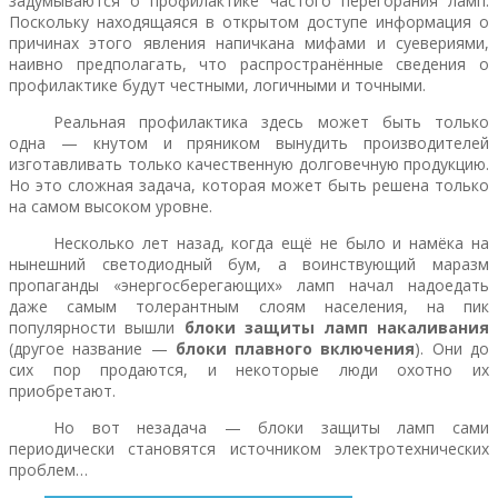
задумываются о профилактике частого перегорания ламп.
Поскольку находящаяся в открытом доступе информация о
причинах этого явления напичкана мифами и суевериями,
наивно предполагать, что распространённые сведения о
профилактике будут честными, логичными и точными.
Реальная профилактика здесь может быть только
одна — кнутом и пряником вынудить производителей
изготавливать только качественную долговечную продукцию.
Но это сложная задача, которая может быть решена только
на самом высоком уровне.
Несколько лет назад, когда ещё не было и намёка на
нынешний светодиодный бум, а воинствующий маразм
пропаганды «энергосберегающих» ламп начал надоедать
даже самым толерантным слоям населения, на пик
популярности вышли
блоки защиты ламп накаливания
(другое название —
блоки плавного включения
). Они до
сих пор продаются, и некоторые люди охотно их
приобретают.
Но вот незадача — блоки защиты ламп сами
периодически становятся источником электротехнических
проблем…