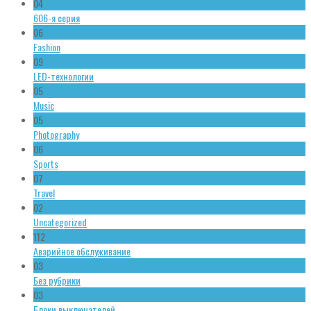
04
606-я серия
06
Fashion
09
LED-технологии
05
Music
05
Photography
06
Sports
07
Travel
02
Uncategorized
112
Аварийное обслуживание
03
Без рубрики
03
Блоки выключателей