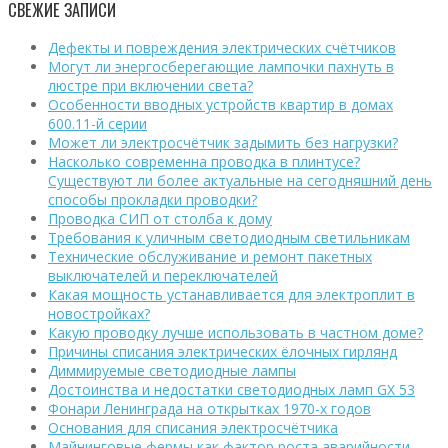
СВЕЖИЕ ЗАПИСИ
Дефекты и повреждения электрических счётчиков
Могут ли энергосберегающие лампочки пахнуть в
люстре при включении света?
Особенности вводных устройств квартир в домах
600.11-й серии
Может ли электросчётчик задымить без нагрузки?
Насколько современна проводка в плинтусе?
Существуют ли более актуальные на сегодняшний день
способы прокладки проводки?
Проводка СИП от столба к дому
Требования к уличным светодиодным светильникам
Технические обслуживание и ремонт пакетных
выключателей и переключателей
Какая мощность устанавливается для электроплит в
новостройках?
Какую проводку лучше использовать в частном доме?
Причины списания электрических ёлочных гирлянд
Диммируемые светодиодные лампы
Достоинства и недостатки светодиодных ламп GX 53
Фонари Ленинграда на открытках 1970-х годов
Основания для списания электросчётчика
Майнинговые фермы как фактор роста аварийности