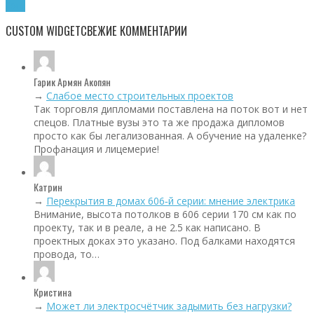
Хочу!
CUSTOM WIDGET
СВЕЖИЕ КОММЕНТАРИИ
Гарик Армян Акопян
→
Слабое место строительных проектов
Так торговля дипломами поставлена на поток вот и нет
спецов. Платные вузы это та же продажа дипломов
просто как бы легализованная. А обучение на удаленке?
Профанация и лицемерие!
Катрин
→
Перекрытия в домах 606‑й серии: мнение электрика
Внимание, высота потолков в 606 серии 170 см как по
проекту, так и в реале, а не 2.5 как написано. В
проектных доках это указано. Под балками находятся
провода, то…
Кристина
→
Может ли электросчётчик задымить без нагрузки?