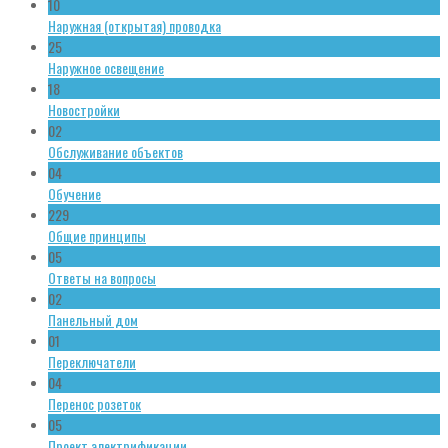
10
Наружная (открытая) проводка
25
Наружное освещение
18
Новостройки
02
Обслуживание объектов
04
Обучение
229
Общие принципы
05
Ответы на вопросы
02
Панельный дом
01
Переключатели
04
Перенос розеток
05
Проект электрификации