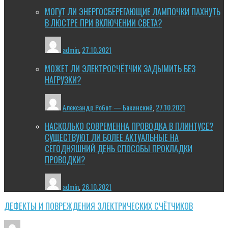
МОГУТ ЛИ ЭНЕРГОСБЕРЕГАЮЩИЕ ЛАМПОЧКИ ПАХНУТЬ
В ЛЮСТРЕ ПРИ ВКЛЮЧЕНИИ СВЕТА?
admin
,
27.10.2021
МОЖЕТ ЛИ ЭЛЕКТРОСЧЁТЧИК ЗАДЫМИТЬ БЕЗ
НАГРУЗКИ?
Александр Робот — Бакинский
,
27.10.2021
НАСКОЛЬКО СОВРЕМЕННА ПРОВОДКА В ПЛИНТУСЕ?
СУЩЕСТВУЮТ ЛИ БОЛЕЕ АКТУАЛЬНЫЕ НА
СЕГОДНЯШНИЙ ДЕНЬ СПОСОБЫ ПРОКЛАДКИ
ПРОВОДКИ?
admin
,
26.10.2021
ДЕФЕКТЫ И ПОВРЕЖДЕНИЯ ЭЛЕКТРИЧЕСКИХ СЧЁТЧИКОВ