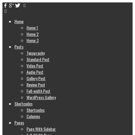
Home
Home 1
Home 2
Home 3
Posts
Typography
Standard Post
Video Post
Audio Post
Gallery Post
Review Post
Full-width Post
WordPress Gallery
Shortcodes
Shortcodes
Columns
Pages
Page With Sidebar