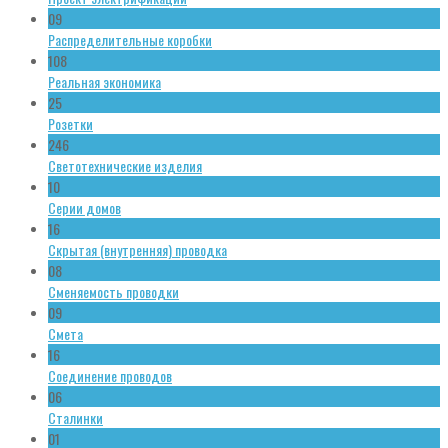
09
Распределительные коробки
108
Реальная экономика
25
Розетки
246
Светотехнические изделия
10
Серии домов
16
Скрытая (внутренняя) проводка
08
Сменяемость проводки
09
Смета
16
Соединение проводов
06
Сталинки
01