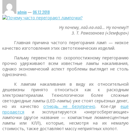
admin
—
06.12.2018
Ну почему, лай-ла-лай… Ну почему?!
З. Т. Рамазанова («Земфира»)
Главная причина частого перегорания ламп — низкое
качество изготовления этих светотехнических изделий.
Пальму первенства по скоропостижному перегоранию
прочно удерживают всем известные лампы накаливания,
однако экономический аспект проблемы выглядит не столь
однозначно.
К лампам накаливания в виду их относительной
дешевизны принято относиться как к расходным
электроматериалам. Технологически более сложные
светодиодные лампы (LED-лампы) уже стоят серьёзных денег,
но их качество
отнюдь не безупречно
. Кое-где
ещё
продаются
и эксплуатируются «энергосберегающие»
лампочки (другое название — компактные люминесцентные
лампы или КЛЛ), которые, несмотря на их немалую
стоимость, также доставляют массу неприятных хлопот.