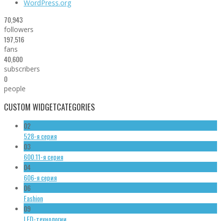
WordPress.org
70,943
followers
197,516
fans
40,600
subscribers
0
people
CUSTOM WIDGET
CATEGORIES
02
528-я серия
03
600.11-я серия
04
606-я серия
06
Fashion
09
LED-технологии