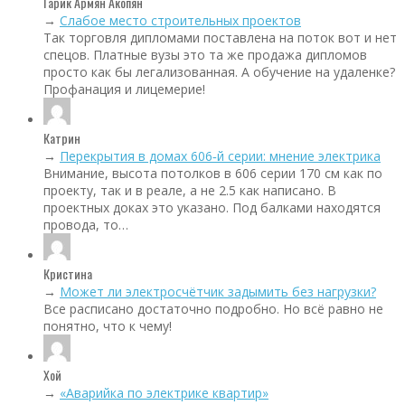
Гарик Армян Акопян
→
Слабое место строительных проектов
Так торговля дипломами поставлена на поток вот и нет
спецов. Платные вузы это та же продажа дипломов
просто как бы легализованная. А обучение на удаленке?
Профанация и лицемерие!
Катрин
→
Перекрытия в домах 606‑й серии: мнение электрика
Внимание, высота потолков в 606 серии 170 см как по
проекту, так и в реале, а не 2.5 как написано. В
проектных доках это указано. Под балками находятся
провода, то…
Кристина
→
Может ли электросчётчик задымить без нагрузки?
Все расписано достаточно подробно. Но всё равно не
понятно, что к чему!
Хой
→
«Аварийка по электрике квартир»