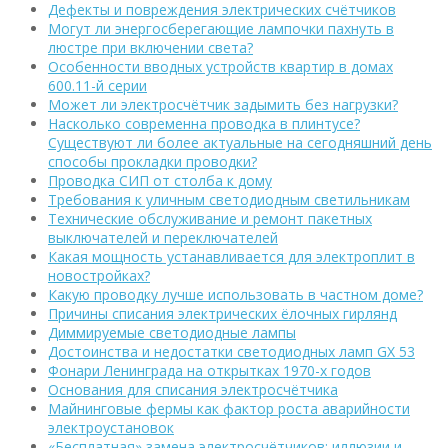
Дефекты и повреждения электрических счётчиков
Могут ли энергосберегающие лампочки пахнуть в
люстре при включении света?
Особенности вводных устройств квартир в домах
600.11-й серии
Может ли электросчётчик задымить без нагрузки?
Насколько современна проводка в плинтусе?
Существуют ли более актуальные на сегодняшний день
способы прокладки проводки?
Проводка СИП от столба к дому
Требования к уличным светодиодным светильникам
Технические обслуживание и ремонт пакетных
выключателей и переключателей
Какая мощность устанавливается для электроплит в
новостройках?
Какую проводку лучше использовать в частном доме?
Причины списания электрических ёлочных гирлянд
Диммируемые светодиодные лампы
Достоинства и недостатки светодиодных ламп GX 53
Фонари Ленинграда на открытках 1970-х годов
Основания для списания электросчётчика
Майнинговые фермы как фактор роста аварийности
электроустановок
«Бесплатная» замена электросчётчиков: иллюзии и