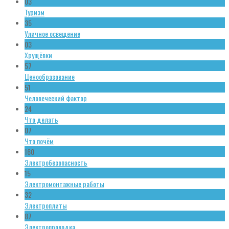
03
Туризм
35
Уличное освещение
03
Хрущёвки
57
Ценообразование
51
Человеческий фактор
24
Что делать
07
Что почём
160
Электробезопасность
15
Электромонтажные работы
32
Электроплиты
87
Электропроводка