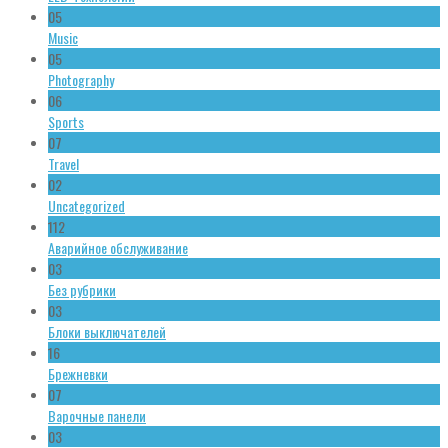
05
Music
05
Photography
06
Sports
07
Travel
02
Uncategorized
112
Аварийное обслуживание
03
Без рубрики
03
Блоки выключателей
16
Брежневки
07
Варочные панели
03