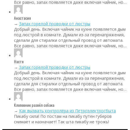
Все равно, запах появляется даже включая чайник, но…
Анастасия
→
Запах горелой проводки от люстры
Добрый день. Включая чайник на кухне появляется дым
под люстрой в комнате. Думали из-за перенапряжения,
сделали для стиралки отдельный провод от автомата.
Все равно, запах появляется даже включая чайник, но…
Настя
→
Запах горелой проводки от люстры
Добрый день. Включая чайник на кухне появляется дым
под люстрой в комнате. Думали из-за перенапряжения,
сделали для стиралки отдельный провод от автомата.
Все равно, запах появляется даже включая чайник, но…
Клоповник развёл собака
→
Как вызвать контролёра из Петроэлектросбыта
Пикабу сила! По постам на пикабу путен губеров
снимает и назначает! Так шта пикабу не трожь!