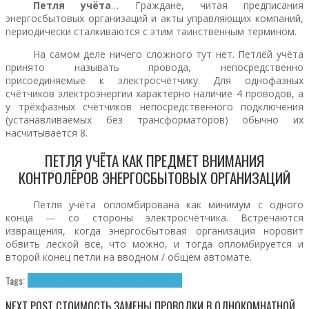
Петля учёта
… Граждане, читая предписания
энергосбытовых организаций и акты управляющих компаний,
периодически сталкиваются с этим таинственным термином.
На самом деле ничего сложного тут нет. Петлёй учёта
принято называть провода, непосредственно
присоединяемые к электросчётчику. Для однофазных
счётчиков электроэнергии характерно наличие 4 проводов, а
у трёхфазных счётчиков непосредственного подключения
(устанавливаемых без трансформаторов) обычно их
насчитывается 8.
ПЕТЛЯ УЧЁТА КАК ПРЕДМЕТ ВНИМАНИЯ
КОНТРОЛЁРОВ ЭНЕРГОСБЫТОВЫХ ОРГАНИЗАЦИЙ
Петля учёта опломбирована как минимум с одного
конца — со стороны электросчётчика. Встречаются
извращения, когда энергосбытовая организация норовит
обвить леской всё, что можно, и тогда опломбируется и
второй конец петли на вводном / общем автомате.
Tags:
Петля учёта
Электросчётчик
Энергоучёт
NEXT POST
СТОИМОСТЬ ЗАМЕНЫ ПРОВОДКИ В ОДНОКОМНАТНОЙ