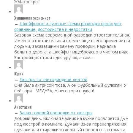
ЖЫлконтра!!!
Хулиномик экономист
→
Шлейфовые и лучевые схемы разводки проводов:
сравнение, достоинства и недостатки
Базовая схема современной разводки ответсвительная.
Именно ответвительная схема чаще всего применяется
людьми, заказазшими замену проводки. Радиалка
больгно дорога, а шлейфы нищебродсво в чистом виде.
Застройщик строит для других, а сам…
Юрик
→
Люстры со светодиодной лентой
Она была актрисой тюза, А он фудбольный фулюган. У
неё горит МЕДУЗА, У него горит пукан!
Анастасия
→
Запах горелой проводки от люстры
Добрый день. Включая чайник на кухне появляется дым
под люстрой в комнате. Думали из-за перенапряжения,
сделали для стиралки отдельный провод от автомата.