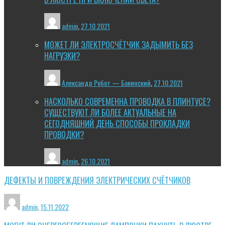
admin
,
27.10.2021
МОЖЕТ ЛИ ЭЛЕКТРОСЧЁТЧИК ЗАДЫМИТЬ БЕЗ
НАГРУЗКИ?
Александр Робот — Бакинский
,
27.10.2021
НАСКОЛЬКО СОВРЕМЕННА ПРОВОДКА В ПЛИНТУСЕ?
СУЩЕСТВУЮТ ЛИ БОЛЕЕ АКТУАЛЬНЫЕ НА
СЕГОДНЯШНИЙ ДЕНЬ СПОСОБЫ ПРОКЛАДКИ
ПРОВОДКИ?
admin
,
26.10.2021
ДЕФЕКТЫ И ПОВРЕЖДЕНИЯ ЭЛЕКТРИЧЕСКИХ СЧЁТЧИКОВ
admin
,
15.11.2022