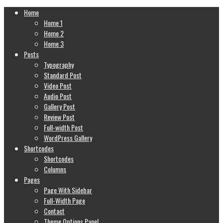
Home
Home 1
Home 2
Home 3
Posts
Typography
Standard Post
Video Post
Audio Post
Gallery Post
Review Post
Full-width Post
WordPress Gallery
Shortcodes
Shortcodes
Columns
Pages
Page With Sidebar
Full-Width Page
Contact
Theme Options Panel