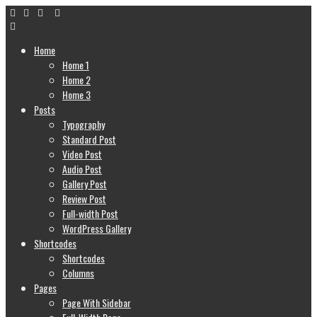
Home
Home 1
Home 2
Home 3
Posts
Typography
Standard Post
Video Post
Audio Post
Gallery Post
Review Post
Full-width Post
WordPress Gallery
Shortcodes
Shortcodes
Columns
Pages
Page With Sidebar