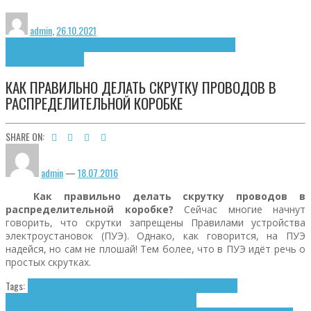
admin
,
26.10.2021
Общие принципы
Распределительные коробки
Соединение
проводов
Технологии
КАК ПРАВИЛЬНО ДЕЛАТЬ СКРУТКУ ПРОВОДОВ В
РАСПРЕДЕЛИТЕЛЬНОЙ КОРОБКЕ
SHARE ON:
admin
—
18.07.2016
Как правильно делать скрутку проводов в
распределительной коробке?
Сейчас многие начнут
говорить, что скрутки запрещены Правилами устройства
электроустановок (ПУЭ). Однако, как говорится, на ПУЭ
надейся, но сам не плошай! Тем более, что в ПУЭ идёт речь о
простых скрутках.
Tags:
Делаем как следует
Делаем по-науке
Ответвительные
коробки
Распаечные коробки
Распределительные