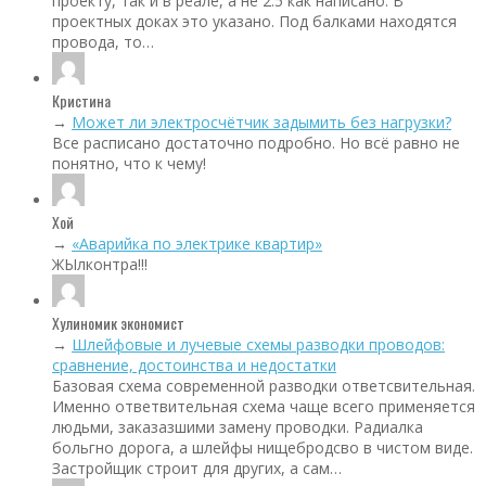
проекту, так и в реале, а не 2.5 как написано. В
проектных доках это указано. Под балками находятся
провода, то…
Кристина
→
Может ли электросчётчик задымить без нагрузки?
Все расписано достаточно подробно. Но всё равно не
понятно, что к чему!
Хой
→
«Аварийка по электрике квартир»
ЖЫлконтра!!!
Хулиномик экономист
→
Шлейфовые и лучевые схемы разводки проводов:
сравнение, достоинства и недостатки
Базовая схема современной разводки ответсвительная.
Именно ответвительная схема чаще всего применяется
людьми, заказазшими замену проводки. Радиалка
больгно дорога, а шлейфы нищебродсво в чистом виде.
Застройщик строит для других, а сам…