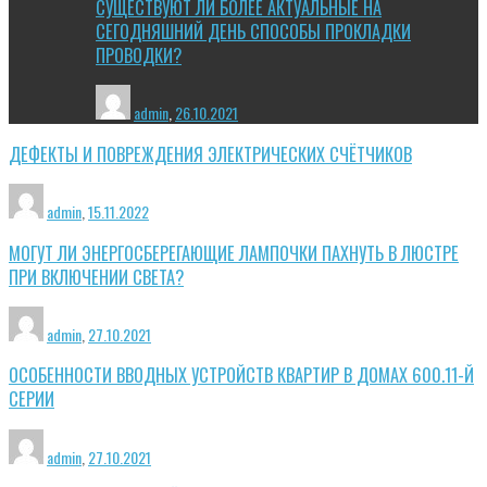
СУЩЕСТВУЮТ ЛИ БОЛЕЕ АКТУАЛЬНЫЕ НА
СЕГОДНЯШНИЙ ДЕНЬ СПОСОБЫ ПРОКЛАДКИ
ПРОВОДКИ?
admin
,
26.10.2021
ДЕФЕКТЫ И ПОВРЕЖДЕНИЯ ЭЛЕКТРИЧЕСКИХ СЧЁТЧИКОВ
admin
,
15.11.2022
МОГУТ ЛИ ЭНЕРГОСБЕРЕГАЮЩИЕ ЛАМПОЧКИ ПАХНУТЬ В ЛЮСТРЕ
ПРИ ВКЛЮЧЕНИИ СВЕТА?
admin
,
27.10.2021
ОСОБЕННОСТИ ВВОДНЫХ УСТРОЙСТВ КВАРТИР В ДОМАХ 600.11-Й
СЕРИИ
admin
,
27.10.2021