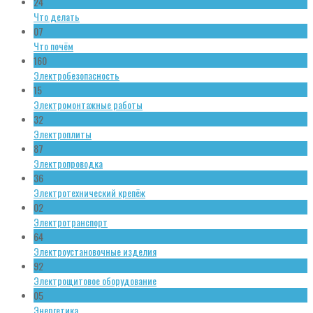
24
Что делать
07
Что почём
160
Электробезопасность
15
Электромонтажные работы
32
Электроплиты
87
Электропроводка
36
Электротехнический крепёж
02
Электротранспорт
64
Электроустановочные изделия
92
Электрощитовое оборудование
05
Энергетика