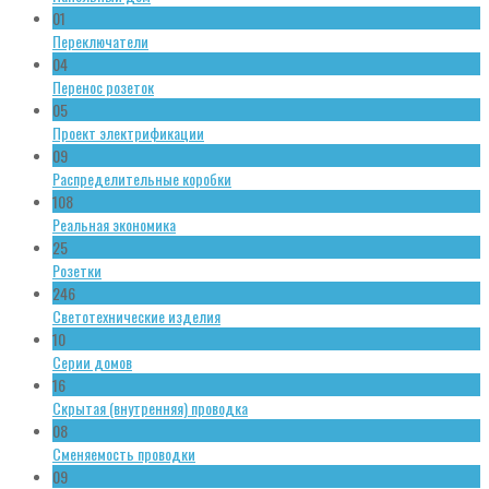
01
Переключатели
04
Перенос розеток
05
Проект электрификации
09
Распределительные коробки
108
Реальная экономика
25
Розетки
246
Светотехнические изделия
10
Серии домов
16
Скрытая (внутренняя) проводка
08
Сменяемость проводки
09