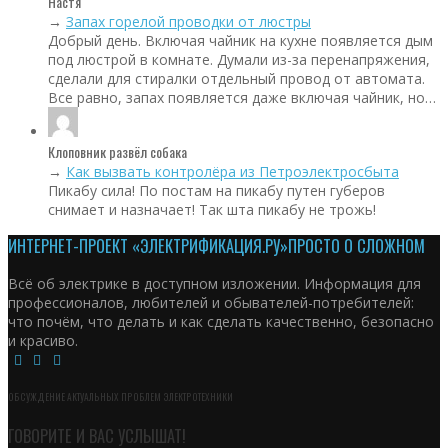
Настя
→
Запах горелой проводки от люстры
Добрый день. Включая чайник на кухне появляется дым
под люстрой в комнате. Думали из-за перенапряжения,
сделали для стиралки отдельный провод от автомата.
Все равно, запах появляется даже включая чайник, но…
Клоповник развёл собака
→
Как вызвать контролёра из Петроэлектросбыта
Пикабу сила! По постам на пикабу путен губеров
снимает и назначает! Так шта пикабу не трожь!
ИНТЕРНЕТ-ПРОЕКТ «ЭЛЕКТРИФИКАЦИЯ.РУ»
ПРОСТО О СЛОЖНОМ
Всё об электрике в доступном изложении. Информация для
профессионалов, любителей и обывателей-потребителей:
что почём, что делать и как сделать качественно, безопасно
и красиво.
ОБСУЖДЕНИЕ АКТУАЛЬНЫХ ПРОБЛЕМ ЭЛЕКТРОТЕХНИКИ
ГОВОРИТЕ И ВАС УСЛЫШАТ!