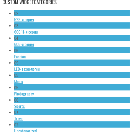
CUSTOM WIDGET
CATEGORIES
02
528-я серия
03
600.11-я серия
04
606-я серия
06
Fashion
09
LED-технологии
05
Music
05
Photography
06
Sports
07
Travel
02
Uncategorized