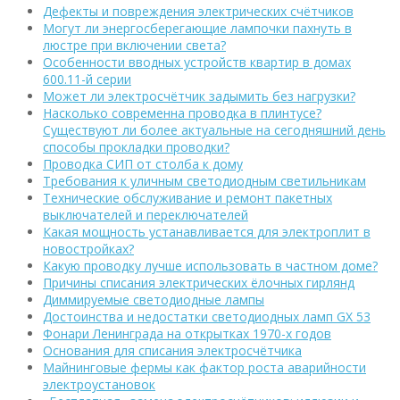
Дефекты и повреждения электрических счётчиков
Могут ли энергосберегающие лампочки пахнуть в
люстре при включении света?
Особенности вводных устройств квартир в домах
600.11-й серии
Может ли электросчётчик задымить без нагрузки?
Насколько современна проводка в плинтусе?
Существуют ли более актуальные на сегодняшний день
способы прокладки проводки?
Проводка СИП от столба к дому
Требования к уличным светодиодным светильникам
Технические обслуживание и ремонт пакетных
выключателей и переключателей
Какая мощность устанавливается для электроплит в
новостройках?
Какую проводку лучше использовать в частном доме?
Причины списания электрических ёлочных гирлянд
Диммируемые светодиодные лампы
Достоинства и недостатки светодиодных ламп GX 53
Фонари Ленинграда на открытках 1970-х годов
Основания для списания электросчётчика
Майнинговые фермы как фактор роста аварийности
электроустановок