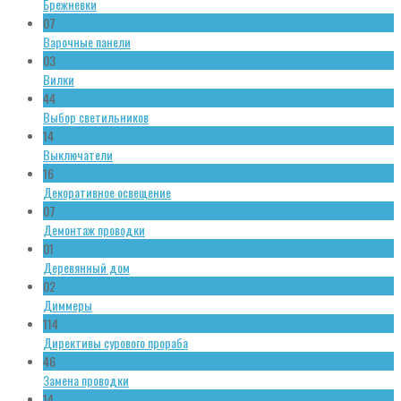
Брежневки
07
Варочные панели
03
Вилки
44
Выбор светильников
14
Выключатели
16
Декоративное освещение
07
Демонтаж проводки
01
Деревянный дом
02
Диммеры
114
Директивы сурового прораба
46
Замена проводки
14