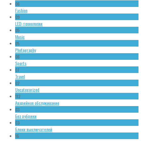
06
Fashion
09
LED-технологии
05
Music
05
Photography
06
Sports
07
Travel
02
Uncategorized
112
Аварийное обслуживание
03
Без рубрики
03
Блоки выключателей
16