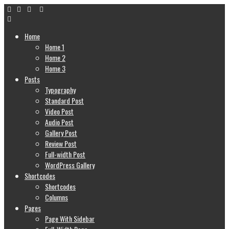
Home
Home 1
Home 2
Home 3
Posts
Typography
Standard Post
Video Post
Audio Post
Gallery Post
Review Post
Full-width Post
WordPress Gallery
Shortcodes
Shortcodes
Columns
Pages
Page With Sidebar