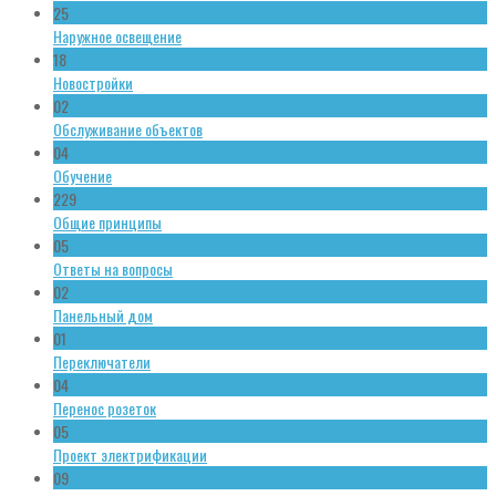
25
Наружное освещение
18
Новостройки
02
Обслуживание объектов
04
Обучение
229
Общие принципы
05
Ответы на вопросы
02
Панельный дом
01
Переключатели
04
Перенос розеток
05
Проект электрификации
09