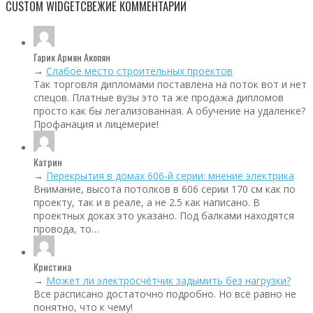
CUSTOM WIDGET
СВЕЖИЕ КОММЕНТАРИИ
Гарик Армян Акопян
→
Слабое место строительных проектов
Так торговля дипломами поставлена на поток вот и нет
спецов. Платные вузы это та же продажа дипломов
просто как бы легализованная. А обучение на удаленке?
Профанация и лицемерие!
Катрин
→
Перекрытия в домах 606‑й серии: мнение электрика
Внимание, высота потолков в 606 серии 170 см как по
проекту, так и в реале, а не 2.5 как написано. В
проектных доках это указано. Под балками находятся
провода, то…
Кристина
→
Может ли электросчётчик задымить без нагрузки?
Все расписано достаточно подробно. Но всё равно не
понятно, что к чему!