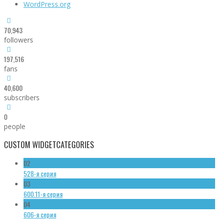
WordPress.org
70,943
followers
197,516
fans
40,600
subscribers
0
people
CUSTOM WIDGET
CATEGORIES
02
528-я серия
03
600.11-я серия
04
606-я серия