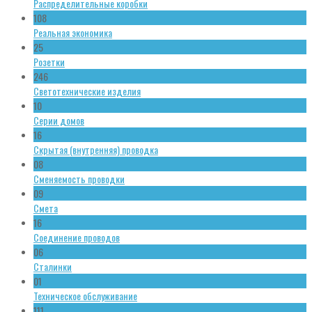
Распределительные коробки
108
Реальная экономика
25
Розетки
246
Светотехнические изделия
10
Серии домов
16
Скрытая (внутренняя) проводка
08
Сменяемость проводки
09
Смета
16
Соединение проводов
06
Сталинки
01
Техническое обслуживание
111