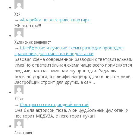
Хой
→
«Аварийка по электрике квартир»
ЖЫлконтра!!!
Хулиномик экономист
→
Шлейфовые и лучевые схемы разводки проводов:
сравнение, достоинства и недостатки
Базовая схема современной разводки ответсвительная.
Именно ответвительная схема чаще всего применяется
людьми, заказазшими замену проводки. Радиалка
больгно дорога, а шлейфы нищебродсво в чистом виде.
Застройщик строит для других, а сам…
Юрик
→
Люстры со светодиодной лентой
Она была актрисой тюза, А он фудбольный фулюган. У
неё горит МЕДУЗА, У него горит пукан!
Анастасия