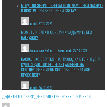
МОГУТ ЛИ ЭНЕРГОСБЕРЕГАЮЩИЕ ЛАМПОЧКИ ПАХНУТЬ
В ЛЮСТРЕ ПРИ ВКЛЮЧЕНИИ СВЕТА?
admin
,
27.10.2021
МОЖЕТ ЛИ ЭЛЕКТРОСЧЁТЧИК ЗАДЫМИТЬ БЕЗ
НАГРУЗКИ?
Александр Робот — Бакинский
,
27.10.2021
НАСКОЛЬКО СОВРЕМЕННА ПРОВОДКА В ПЛИНТУСЕ?
СУЩЕСТВУЮТ ЛИ БОЛЕЕ АКТУАЛЬНЫЕ НА
СЕГОДНЯШНИЙ ДЕНЬ СПОСОБЫ ПРОКЛАДКИ
ПРОВОДКИ?
admin
,
26.10.2021
ДЕФЕКТЫ И ПОВРЕЖДЕНИЯ ЭЛЕКТРИЧЕСКИХ СЧЁТЧИКОВ