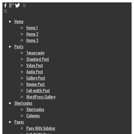
Home
Home 1
Home 2
Home 3
Posts
Typography
Standard Post
Video Post
Audio Post
Gallery Post
Review Post
Full-width Post
WordPress Gallery
Shortcodes
Shortcodes
Columns
Pages
Page With Sidebar