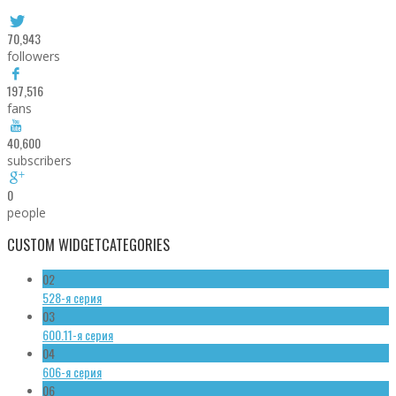
70,943
followers
197,516
fans
40,600
subscribers
0
people
CUSTOM WIDGET
CATEGORIES
02
528-я серия
03
600.11-я серия
04
606-я серия
06