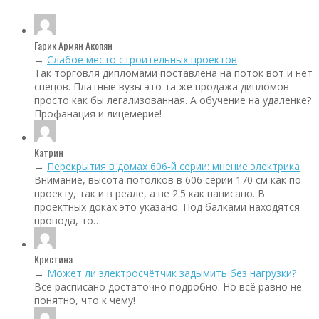
Гарик Армян Акопян
→
Слабое место строительных проектов
Так торговля дипломами поставлена на поток вот и нет
спецов. Платные вузы это та же продажа дипломов
просто как бы легализованная. А обучение на удаленке?
Профанация и лицемерие!
Катрин
→
Перекрытия в домах 606‑й серии: мнение электрика
Внимание, высота потолков в 606 серии 170 см как по
проекту, так и в реале, а не 2.5 как написано. В
проектных доках это указано. Под балками находятся
провода, то…
Кристина
→
Может ли электросчётчик задымить без нагрузки?
Все расписано достаточно подробно. Но всё равно не
понятно, что к чему!