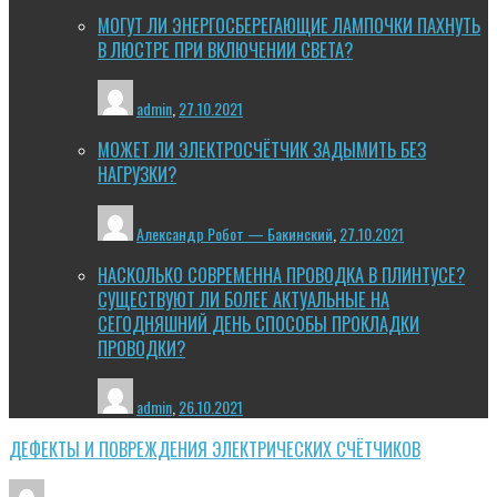
МОГУТ ЛИ ЭНЕРГОСБЕРЕГАЮЩИЕ ЛАМПОЧКИ ПАХНУТЬ
В ЛЮСТРЕ ПРИ ВКЛЮЧЕНИИ СВЕТА?
admin
,
27.10.2021
МОЖЕТ ЛИ ЭЛЕКТРОСЧЁТЧИК ЗАДЫМИТЬ БЕЗ
НАГРУЗКИ?
Александр Робот — Бакинский
,
27.10.2021
НАСКОЛЬКО СОВРЕМЕННА ПРОВОДКА В ПЛИНТУСЕ?
СУЩЕСТВУЮТ ЛИ БОЛЕЕ АКТУАЛЬНЫЕ НА
СЕГОДНЯШНИЙ ДЕНЬ СПОСОБЫ ПРОКЛАДКИ
ПРОВОДКИ?
admin
,
26.10.2021
ДЕФЕКТЫ И ПОВРЕЖДЕНИЯ ЭЛЕКТРИЧЕСКИХ СЧЁТЧИКОВ