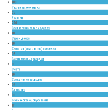
108
Реальная экономика
25
Розетки
246
Светотехнические изделия
10
Серии домов
16
Скрытая (внутренняя) проводка
08
Сменяемость проводки
09
Смета
16
Соединение проводов
06
Сталинки
01
Техническое обслуживание
111