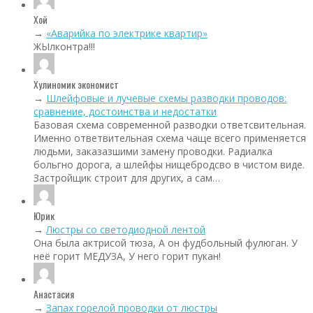
Хой
→
«Аварийка по электрике квартир»
ЖЫлконтра!!!
Хулиномик экономист
→
Шлейфовые и лучевые схемы разводки проводов:
сравнение, достоинства и недостатки
Базовая схема современной разводки ответсвительная.
Именно ответвительная схема чаще всего применяется
людьми, заказазшими замену проводки. Радиалка
больгно дорога, а шлейфы нищебродсво в чистом виде.
Застройщик строит для других, а сам…
Юрик
→
Люстры со светодиодной лентой
Она была актрисой тюза, А он фудбольный фулюган. У
неё горит МЕДУЗА, У него горит пукан!
Анастасия
→
Запах горелой проводки от люстры