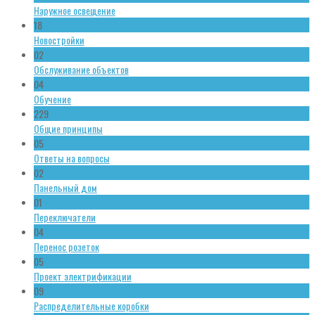
Наружное освещение
18
Новостройки
02
Обслуживание объектов
04
Обучение
229
Общие принципы
05
Ответы на вопросы
02
Панельный дом
01
Переключатели
04
Перенос розеток
05
Проект электрификации
09
Распределительные коробки