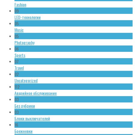
Fashion
09
LED-технологии
05
Music
05
Photography
06
Sports
07
Travel
02
Uncategorized
112
Аварийное обслуживание
03
Без рубрики
03
Блоки выключателей
16
Брежневки