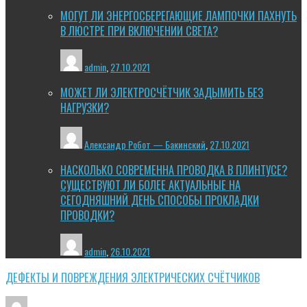
МОГУТ ЛИ ЭНЕРГОСБЕРЕГАЮЩИЕ ЛАМПОЧКИ ПАХНУТЬ
В ЛЮСТРЕ ПРИ ВКЛЮЧЕНИИ СВЕТА?
admin
,
27.10.2021
МОЖЕТ ЛИ ЭЛЕКТРОСЧЁТЧИК ЗАДЫМИТЬ БЕЗ
НАГРУЗКИ?
Александр Робот — Бакинский
,
27.10.2021
НАСКОЛЬКО СОВРЕМЕННА ПРОВОДКА В ПЛИНТУСЕ?
СУЩЕСТВУЮТ ЛИ БОЛЕЕ АКТУАЛЬНЫЕ НА
СЕГОДНЯШНИЙ ДЕНЬ СПОСОБЫ ПРОКЛАДКИ
ПРОВОДКИ?
admin
,
26.10.2021
ДЕФЕКТЫ И ПОВРЕЖДЕНИЯ ЭЛЕКТРИЧЕСКИХ СЧЁТЧИКОВ