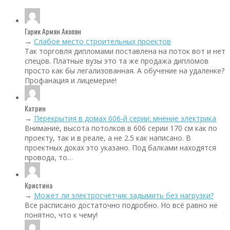
Гарик Армян Акопян
→
Слабое место строительных проектов
Так торговля дипломами поставлена на поток вот и нет
спецов. Платные вузы это та же продажа дипломов
просто как бы легализованная. А обучение на удаленке?
Профанация и лицемерие!
Катрин
→
Перекрытия в домах 606‑й серии: мнение электрика
Внимание, высота потолков в 606 серии 170 см как по
проекту, так и в реале, а не 2.5 как написано. В
проектных доках это указано. Под балками находятся
провода, то…
Кристина
→
Может ли электросчётчик задымить без нагрузки?
Все расписано достаточно подробно. Но всё равно не
понятно, что к чему!