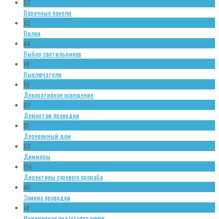
07
Варочные панели
03
Вилки
44
Выбор светильников
14
Выключатели
16
Декоративное освещение
07
Демонтаж проводки
01
Деревянный дом
02
Диммеры
114
Директивы сурового прораба
46
Замена проводки
14
Инженерная подготовка кухни