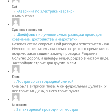
Хой
→
«Аварийка по электрике квартир»
ЖЫлконтра!!!
Хулиномик экономист
→
Шлейфовые и лучевые схемы разводки проводов:
сравнение, достоинства и недостатки
Базовая схема современной разводки ответсвительная.
Именно ответвительная схема чаще всего применяется
людьми, заказазшими замену проводки. Радиалка
больгно дорога, а шлейфы нищебродсво в чистом виде.
Застройщик строит для других, а сам…
Юрик
→
Люстры со светодиодной лентой
Она была актрисой тюза, А он фудбольный фулюган. У
неё горит МЕДУЗА, У него горит пукан!
Анастасия
→
Запах горелой проводки от люстры