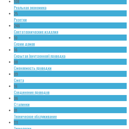
108
Реальная экономика
25
Розетки
246
Светотехнические изделия
10
Серии домов
16
Скрытая (внутренняя) проводка
08
Сменяемость проводки
09
Смета
16
Соединение проводов
06
Сталинки
01
Техническое обслуживание
111
Технологии