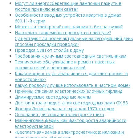
Могут ли энергосберегающие лампочки пахнуть в
люстре при включении света?
Особенности вводных устройств квартир в домах
600.11-й серии
Может ли электросчётчик задымить без нагрузки?
Насколько современна проводка в плинтусе?
Существуют ли более актуальные на сегодняшний день
способы прокладки проводки?
Проводка СИП от столба к дому
Требования к уличным светодиодным светильникам
Технические обслуживание и ремонт пакетных
выключателей и переключателей
Какая мощность устанавливается для электроплит в
новостройках?
Какую проводку лучше использовать в частном доме?
Причины списания электрических ёлочных гирлянд
Диммируемые светодиодные лампы
Достоинства и недостатки светодиодных ламп GX 53
Фонари Ленинграда на открытках 1970-х годов
Основания для списания электросчётчика
Майнинговые фермы как фактор роста аварийности
электроустановок
«Бесплатная» замена электросчётчиков: иллюзии и
разочарование абонентов