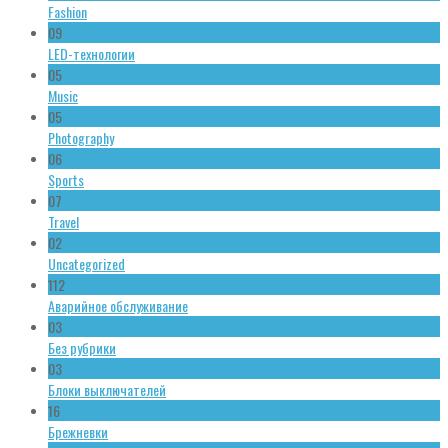
Fashion
09
LED-технологии
05
Music
05
Photography
06
Sports
07
Travel
02
Uncategorized
112
Аварийное обслуживание
03
Без рубрики
03
Блоки выключателей
16
Брежневки