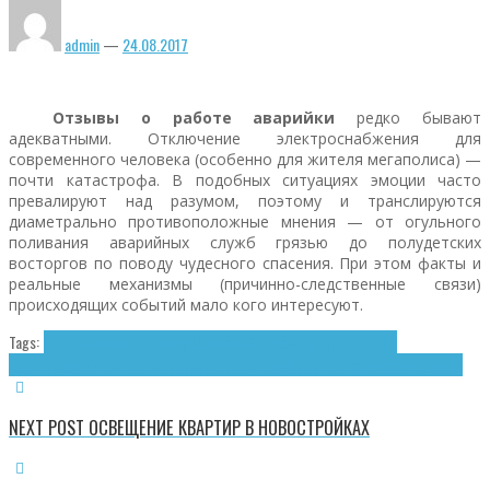
admin
—
24.08.2017
Отзывы о работе аварийки
редко бывают
адекватными. Отключение электроснабжения для
современного человека (особенно для жителя мегаполиса) —
почти катастрофа. В подобных ситуациях эмоции часто
превалируют над разумом, поэтому и транслируются
диаметрально противоположные мнения — от огульного
поливания аварийных служб грязью до полудетских
восторгов по поводу чудесного спасения. При этом факты и
реальные механизмы (причинно-следственные связи)
происходящих событий мало кого интересуют.
Tags:
Аварийка
Аварийная служба
Аварийно-восстановительные
работы
Аварийность
Отзывы
Услуги электрика
Электротехнические аварии
NEXT POST
ОСВЕЩЕНИЕ КВАРТИР В НОВОСТРОЙКАХ