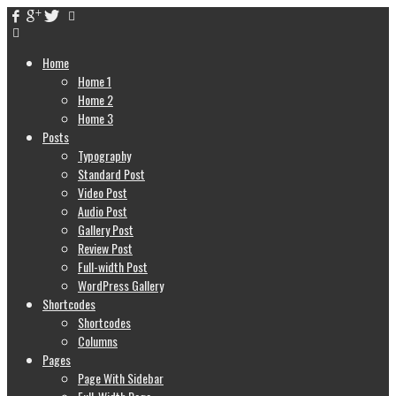
Home
Home 1
Home 2
Home 3
Posts
Typography
Standard Post
Video Post
Audio Post
Gallery Post
Review Post
Full-width Post
WordPress Gallery
Shortcodes
Shortcodes
Columns
Pages
Page With Sidebar