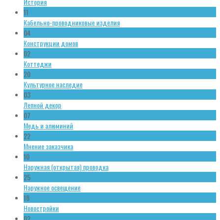
История
11
Кабельно-проводниковые изделия
04
Конструкции домов
02
Коттеджи
20
Культурное наследие
03
Лепной декор
07
Медь и алюминий
22
Мнение заказчика
10
Наружная (открытая) проводка
25
Наружное освещение
18
Новостройки
02