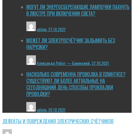
МОГУТ ЛИ ЭНЕРГОСБЕРЕГАЮЩИЕ ЛАМПОЧКИ ПАХНУТЬ
В ЛЮСТРЕ ПРИ ВКЛЮЧЕНИИ СВЕТА?
admin
,
27.10.2021
МОЖЕТ ЛИ ЭЛЕКТРОСЧЁТЧИК ЗАДЫМИТЬ БЕЗ
НАГРУЗКИ?
Александр Робот — Бакинский
,
27.10.2021
НАСКОЛЬКО СОВРЕМЕННА ПРОВОДКА В ПЛИНТУСЕ?
СУЩЕСТВУЮТ ЛИ БОЛЕЕ АКТУАЛЬНЫЕ НА
СЕГОДНЯШНИЙ ДЕНЬ СПОСОБЫ ПРОКЛАДКИ
ПРОВОДКИ?
admin
,
26.10.2021
ДЕФЕКТЫ И ПОВРЕЖДЕНИЯ ЭЛЕКТРИЧЕСКИХ СЧЁТЧИКОВ