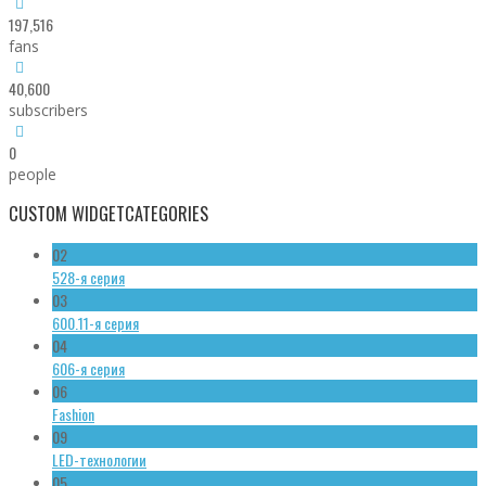
197,516
fans
40,600
subscribers
0
people
CUSTOM WIDGET
CATEGORIES
02
528-я серия
03
600.11-я серия
04
606-я серия
06
Fashion
09
LED-технологии
05