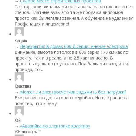
→
Слабое место строительных проектов
Так торговля дипломами поставлена на поток вот и нет
спецов. Платные вузы это та же продажа дипломов
просто как бы легализованная. А обучение на удаленке?
Профанация и лицемерие!
Катрин
→
Перекрытия в домах 606‑й серии: мнение электрика
Внимание, высота потолков в 606 серии 170 см как по
проекту, так и в реале, а не 2.5 как написано. В
проектных доках это указано. Под балками находятся
провода, то…
Кристина
→
Может ли электросчётчик задымить без нагрузки?
Все расписано достаточно подробно. Но всё равно не
понятно, что к чему!
Хой
→
«Аварийка по электрике квартир»
ЖЫлконтра!!!