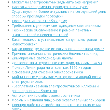
Может ли электросчётчик задымить без нагрузки?
Насколько современна проводка в плинтусе?
Существуют ли более актуальные на сегодняшний день
способы прокладки проводки?
Проводка СИП от столба к дому
Требования к уличным светодиодным светильникам
Технические обслуживание и ремонт пакетных
выключателей и переключателей
Какая мощность устанавливается для электроплит в
новостройках?
Какую проводку лучше использовать в частном доме?
Причины списания электрических ёлочных гирлянд
Диммируемые светодиодные лампы
Достоинства и недостатки светодиодных ламп GX 53
Фонари Ленинграда на открытках 1970-х годов
Основания для списания электросчётчика
Майнинговые фермы как фактор роста аварийности
электроустановок
«Бесплатная» замена электросчётчиков: иллюзии и
разочарование абонентов
Акт о снятии пломбы с электросчётчика
Формы и названия плафонов осветительных приборов
Принцип работы устройства защитного отключения
(УЗО)