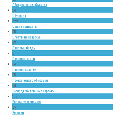
Обслуживание объектов
04
Обучение
229
Общие принципы
05
Ответы на вопросы
02
Панельный дом
01
Переключатели
04
Перенос розеток
05
Проект электрификации
09
Распределительные коробки
108
Реальная экономика
25
Розетки