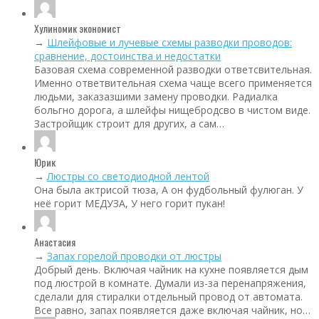
Хулиномик экономист
→
Шлейфовые и лучевые схемы разводки проводов:
сравнение, достоинства и недостатки
Базовая схема современной разводки ответсвительная.
Именно ответвительная схема чаще всего применяется
людьми, заказазшими замену проводки. Радиалка
больгно дорога, а шлейфы нищебродсво в чистом виде.
Застройщик строит для других, а сам…
Юрик
→
Люстры со светодиодной лентой
Она была актрисой тюза, А он фудбольный фулюган. У
неё горит МЕДУЗА, У него горит пукан!
Анастасия
→
Запах горелой проводки от люстры
Добрый день. Включая чайник на кухне появляется дым
под люстрой в комнате. Думали из-за перенапряжения,
сделали для стиралки отдельный провод от автомата.
Все равно, запах появляется даже включая чайник, но…