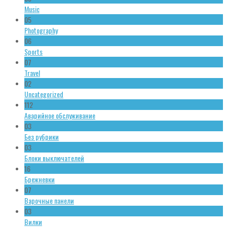
Music
05
Photography
06
Sports
07
Travel
02
Uncategorized
112
Аварийное обслуживание
03
Без рубрики
03
Блоки выключателей
16
Брежневки
07
Варочные панели
03
Вилки