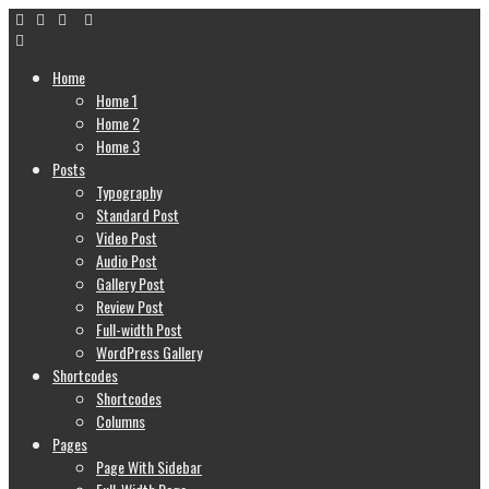
Home
Home 1
Home 2
Home 3
Posts
Typography
Standard Post
Video Post
Audio Post
Gallery Post
Review Post
Full-width Post
WordPress Gallery
Shortcodes
Shortcodes
Columns
Pages
Page With Sidebar