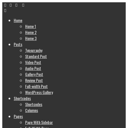
Home
Home 1
Home 2
Home 3
Posts
Typography
Standard Post
Video Post
Audio Post
Gallery Post
Review Post
Full-width Post
WordPress Gallery
Shortcodes
Shortcodes
Columns
Pages
Page With Sidebar