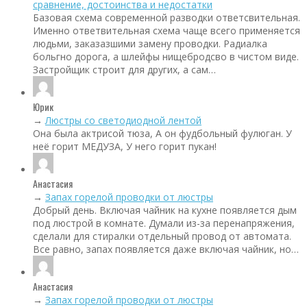
сравнение, достоинства и недостатки
Базовая схема современной разводки ответсвительная.
Именно ответвительная схема чаще всего применяется
людьми, заказазшими замену проводки. Радиалка
больгно дорога, а шлейфы нищебродсво в чистом виде.
Застройщик строит для других, а сам…
Юрик
→
Люстры со светодиодной лентой
Она была актрисой тюза, А он фудбольный фулюган. У
неё горит МЕДУЗА, У него горит пукан!
Анастасия
→
Запах горелой проводки от люстры
Добрый день. Включая чайник на кухне появляется дым
под люстрой в комнате. Думали из-за перенапряжения,
сделали для стиралки отдельный провод от автомата.
Все равно, запах появляется даже включая чайник, но…
Анастасия
→
Запах горелой проводки от люстры