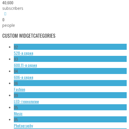
40,600
subscribers
0
people
CUSTOM WIDGET
CATEGORIES
02
528-я серия
03
600.11-я серия
04
606-я серия
06
Fashion
09
LED-технологии
05
Music
05
Photography