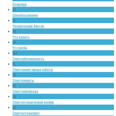
Хрущёвки
57
Ценообразование
51
Человеческий фактор
24
Что делать
07
Что почём
160
Электробезопасность
15
Электромонтажные работы
32
Электроплиты
87
Электропроводка
36
Электротехнический крепёж
02
Электротранспорт