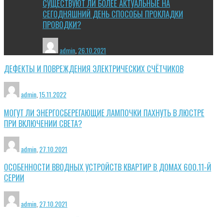
СУЩЕСТВУЮТ ЛИ БОЛЕЕ АКТУАЛЬНЫЕ НА
СЕГОДНЯШНИЙ ДЕНЬ СПОСОБЫ ПРОКЛАДКИ
ПРОВОДКИ?
admin
,
26.10.2021
ДЕФЕКТЫ И ПОВРЕЖДЕНИЯ ЭЛЕКТРИЧЕСКИХ СЧЁТЧИКОВ
admin
,
15.11.2022
МОГУТ ЛИ ЭНЕРГОСБЕРЕГАЮЩИЕ ЛАМПОЧКИ ПАХНУТЬ В ЛЮСТРЕ
ПРИ ВКЛЮЧЕНИИ СВЕТА?
admin
,
27.10.2021
ОСОБЕННОСТИ ВВОДНЫХ УСТРОЙСТВ КВАРТИР В ДОМАХ 600.11-Й
СЕРИИ
admin
,
27.10.2021