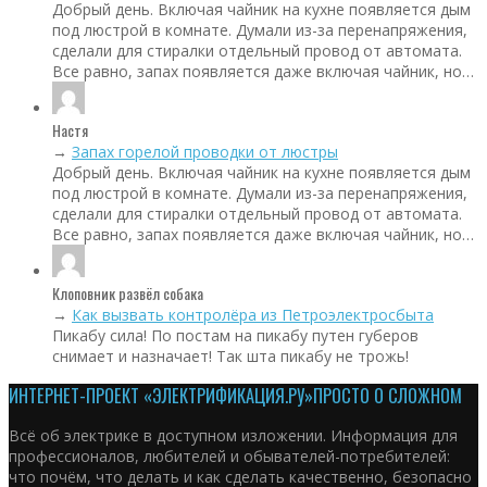
Добрый день. Включая чайник на кухне появляется дым
под люстрой в комнате. Думали из-за перенапряжения,
сделали для стиралки отдельный провод от автомата.
Все равно, запах появляется даже включая чайник, но…
Настя
→
Запах горелой проводки от люстры
Добрый день. Включая чайник на кухне появляется дым
под люстрой в комнате. Думали из-за перенапряжения,
сделали для стиралки отдельный провод от автомата.
Все равно, запах появляется даже включая чайник, но…
Клоповник развёл собака
→
Как вызвать контролёра из Петроэлектросбыта
Пикабу сила! По постам на пикабу путен губеров
снимает и назначает! Так шта пикабу не трожь!
ИНТЕРНЕТ-ПРОЕКТ «ЭЛЕКТРИФИКАЦИЯ.РУ»
ПРОСТО О СЛОЖНОМ
Всё об электрике в доступном изложении. Информация для
профессионалов, любителей и обывателей-потребителей:
что почём, что делать и как сделать качественно, безопасно