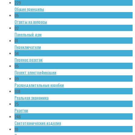
229
Общие принципы
05
Ответы на вопросы
02
Панельный дом
01
Переключатели
04
Перенос розеток
05
Проект электрификации
09
Распределительные коробки
108
Реальная экономика
25
Розетки
246
Светотехнические изделия
10