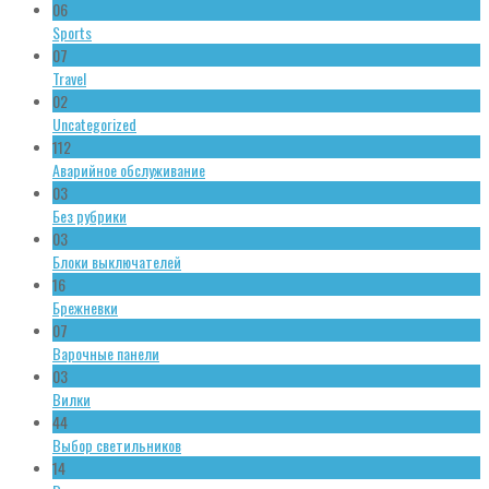
06
Sports
07
Travel
02
Uncategorized
112
Аварийное обслуживание
03
Без рубрики
03
Блоки выключателей
16
Брежневки
07
Варочные панели
03
Вилки
44
Выбор светильников
14