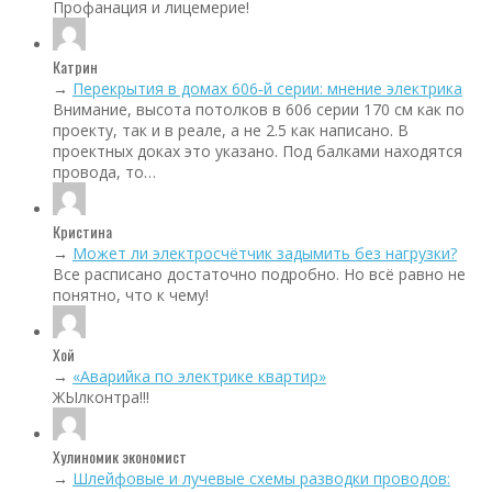
Профанация и лицемерие!
Катрин
→
Перекрытия в домах 606‑й серии: мнение электрика
Внимание, высота потолков в 606 серии 170 см как по
проекту, так и в реале, а не 2.5 как написано. В
проектных доках это указано. Под балками находятся
провода, то…
Кристина
→
Может ли электросчётчик задымить без нагрузки?
Все расписано достаточно подробно. Но всё равно не
понятно, что к чему!
Хой
→
«Аварийка по электрике квартир»
ЖЫлконтра!!!
Хулиномик экономист
→
Шлейфовые и лучевые схемы разводки проводов: