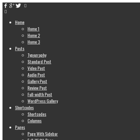
Home
Home 1
Home 2
Home 3
Posts
Typography
Standard Post
Video Post
Audio Post
Gallery Post
Review Post
Full-width Post
WordPress Gallery
Shortcodes
Shortcodes
Columns
Pages
Page With Sidebar