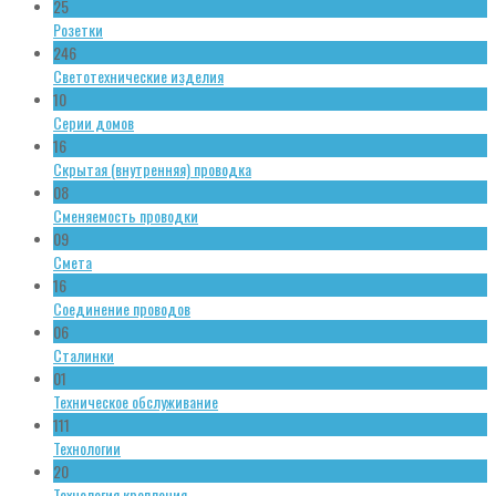
25
Розетки
246
Светотехнические изделия
10
Серии домов
16
Скрытая (внутренняя) проводка
08
Сменяемость проводки
09
Смета
16
Соединение проводов
06
Сталинки
01
Техническое обслуживание
111
Технологии
20
Технология крепления