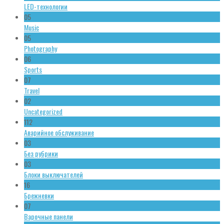
LED-технологии
05
Music
05
Photography
06
Sports
07
Travel
02
Uncategorized
112
Аварийное обслуживание
03
Без рубрики
03
Блоки выключателей
16
Брежневки
07
Варочные панели