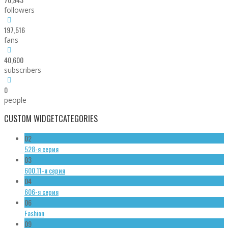
followers
197,516
fans
40,600
subscribers
0
people
CUSTOM WIDGET
CATEGORIES
02
528-я серия
03
600.11-я серия
04
606-я серия
06
Fashion
09