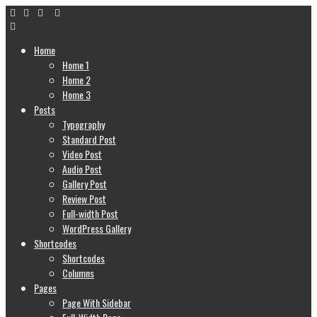
Home
Home 1
Home 2
Home 3
Posts
Typography
Standard Post
Video Post
Audio Post
Gallery Post
Review Post
Full-width Post
WordPress Gallery
Shortcodes
Shortcodes
Columns
Pages
Page With Sidebar