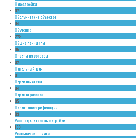
Новостройки
02
Обслуживание объектов
04
Обучение
229
Общие принципы
05
Ответы на вопросы
02
Панельный дом
01
Переключатели
04
Перенос розеток
05
Проект электрификации
09
Распределительные коробки
108
Реальная экономика