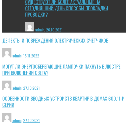
СУЩЕСТВУЮТ ЛИ БОЛЕЕ АКТУАЛЬНЫЕ НА
СЕГОДНЯШНИЙ ДЕНЬ СПОСОБЫ ПРОКЛАДКИ
ПРОВОДКИ?
admin
,
26.10.2021
ДЕФЕКТЫ И ПОВРЕЖДЕНИЯ ЭЛЕКТРИЧЕСКИХ СЧЁТЧИКОВ
admin
,
15.11.2022
МОГУТ ЛИ ЭНЕРГОСБЕРЕГАЮЩИЕ ЛАМПОЧКИ ПАХНУТЬ В ЛЮСТРЕ
ПРИ ВКЛЮЧЕНИИ СВЕТА?
admin
,
27.10.2021
ОСОБЕННОСТИ ВВОДНЫХ УСТРОЙСТВ КВАРТИР В ДОМАХ 600.11-Й
СЕРИИ
admin
,
27.10.2021