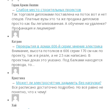
Гарик Армян Акопян
→
Слабое место строительных проектов
Так торговля дипломами поставлена на поток вот и нет
спецов. Платные вузы это та же продажа дипломов
просто как бы легализованная. А обучение на удаленке?
Профанация и лицемерие!
Катрин
→
Перекрытия в домах 606‑й серии: мнение электрика
Внимание, высота потолков в 606 серии 170 см как по
проекту, так и в реале, а не 2.5 как написано. В
проектных доках это указано. Под балками находятся
провода, то…
Кристина
→
Может ли электросчётчик задымить без нагрузки?
Все расписано достаточно подробно. Но всё равно не
понятно, что к чему!
Хой