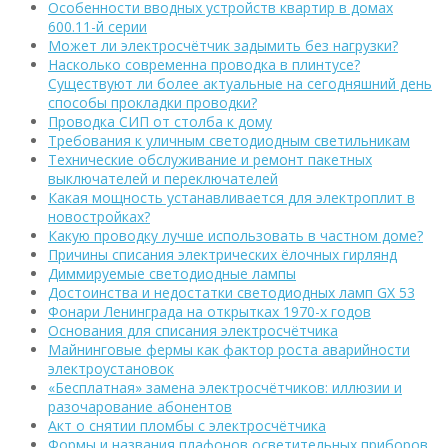
Особенности вводных устройств квартир в домах
600.11-й серии
Может ли электросчётчик задымить без нагрузки?
Насколько современна проводка в плинтусе?
Существуют ли более актуальные на сегодняшний день
способы прокладки проводки?
Проводка СИП от столба к дому
Требования к уличным светодиодным светильникам
Технические обслуживание и ремонт пакетных
выключателей и переключателей
Какая мощность устанавливается для электроплит в
новостройках?
Какую проводку лучше использовать в частном доме?
Причины списания электрических ёлочных гирлянд
Диммируемые светодиодные лампы
Достоинства и недостатки светодиодных ламп GX 53
Фонари Ленинграда на открытках 1970-х годов
Основания для списания электросчётчика
Майнинговые фермы как фактор роста аварийности
электроустановок
«Бесплатная» замена электросчётчиков: иллюзии и
разочарование абонентов
Акт о снятии пломбы с электросчётчика
Формы и названия плафонов осветительных приборов