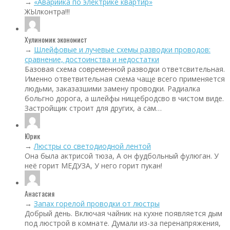
→
«Аварийка по электрике квартир»
ЖЫлконтра!!!
Хулиномик экономист
→
Шлейфовые и лучевые схемы разводки проводов:
сравнение, достоинства и недостатки
Базовая схема современной разводки ответсвительная.
Именно ответвительная схема чаще всего применяется
людьми, заказазшими замену проводки. Радиалка
больгно дорога, а шлейфы нищебродсво в чистом виде.
Застройщик строит для других, а сам…
Юрик
→
Люстры со светодиодной лентой
Она была актрисой тюза, А он фудбольный фулюган. У
неё горит МЕДУЗА, У него горит пукан!
Анастасия
→
Запах горелой проводки от люстры
Добрый день. Включая чайник на кухне появляется дым
под люстрой в комнате. Думали из-за перенапряжения,