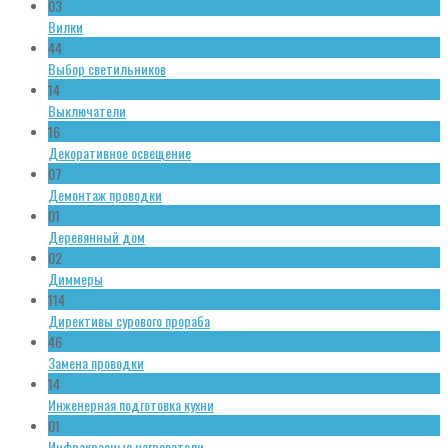
03
Вилки
44
Выбор светильников
14
Выключатели
16
Декоративное освещение
07
Демонтаж проводки
01
Деревянный дом
02
Диммеры
114
Директивы сурового прораба
46
Замена проводки
14
Инженерная подготовка кухни
01
Инфракрасные нагреватели