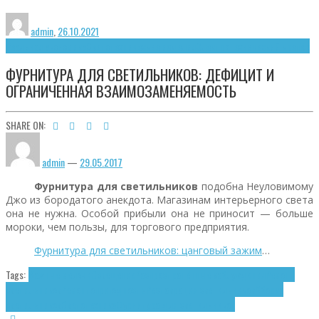
admin
,
26.10.2021
Реальная экономика
Светотехнические изделия
Электротехнический крепёж
ФУРНИТУРА ДЛЯ СВЕТИЛЬНИКОВ: ДЕФИЦИТ И
ОГРАНИЧЕННАЯ ВЗАИМОЗАМЕНЯЕМОСТЬ
SHARE ON:
admin
—
29.05.2017
Фурнитура для светильников
подобна Неуловимому
Джо из бородатого анекдота. Магазинам интерьерного света
она не нужна. Особой прибыли она не приносит — больше
мороки, чем пользы, для торгового предприятия.
Фурнитура для светильников: цанговый зажим
…
Tags:
Важные мелочи
Освещение
Распространённые заблуждения
Ремонт
светильников
Ремонтопригодность
Реставрация светильников
Сборка
светильников
Светотехника
Фурнитура для светильников