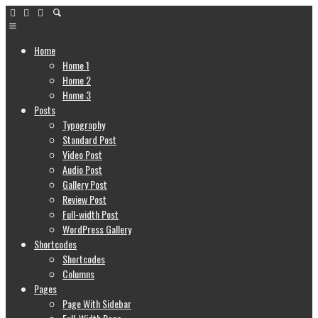
Home
Home 1
Home 2
Home 3
Posts
Typography
Standard Post
Video Post
Audio Post
Gallery Post
Review Post
Full-width Post
WordPress Gallery
Shortcodes
Shortcodes
Columns
Pages
Page With Sidebar