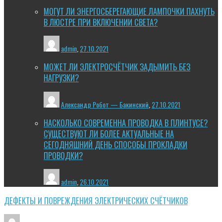
МОГУТ ЛИ ЭНЕРГОСБЕРЕГАЮЩИЕ ЛАМПОЧКИ ПАХНУТЬ
В ЛЮСТРЕ ПРИ ВКЛЮЧЕНИИ СВЕТА?
admin
,
27.10.2021
МОЖЕТ ЛИ ЭЛЕКТРОСЧЁТЧИК ЗАДЫМИТЬ БЕЗ
НАГРУЗКИ?
Александр Робот — Бакинский
,
27.10.2021
НАСКОЛЬКО СОВРЕМЕННА ПРОВОДКА В ПЛИНТУСЕ?
СУЩЕСТВУЮТ ЛИ БОЛЕЕ АКТУАЛЬНЫЕ НА
СЕГОДНЯШНИЙ ДЕНЬ СПОСОБЫ ПРОКЛАДКИ
ПРОВОДКИ?
admin
,
26.10.2021
ДЕФЕКТЫ И ПОВРЕЖДЕНИЯ ЭЛЕКТРИЧЕСКИХ СЧЁТЧИКОВ