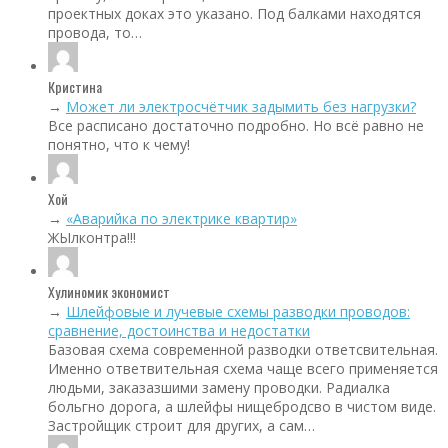
проектных доках это указано. Под балками находятся
провода, то…
Кристина
→
Может ли электросчётчик задымить без нагрузки?
Все расписано достаточно подробно. Но всё равно не
понятно, что к чему!
Хой
→
«Аварийка по электрике квартир»
ЖЫлконтра!!!
Хулиномик экономист
→
Шлейфовые и лучевые схемы разводки проводов:
сравнение, достоинства и недостатки
Базовая схема современной разводки ответсвительная.
Именно ответвительная схема чаще всего применяется
людьми, заказазшими замену проводки. Радиалка
больгно дорога, а шлейфы нищебродсво в чистом виде.
Застройщик строит для других, а сам…