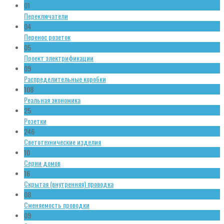
01
Переключатели
04
Перенос розеток
05
Проект электрификации
09
Распределительные коробки
108
Реальная экономика
25
Розетки
246
Светотехнические изделия
10
Серии домов
16
Скрытая (внутренняя) проводка
08
Сменяемость проводки
09