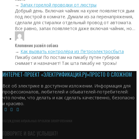
→
Запах горелой проводки от люстры
Добрый день. Включая чайник на кухне появляется дым
под люстрой в комнате. Думали из-за перенапряжения,
сделали для стиралки отдельный провод от автомата.
Все равно, запах появляется даже включая чайник, но…
Клоповник развёл собака
→
Как вызвать контролёра из Петроэлектросбыта
Пикабу сила! По постам на пикабу путен губеров
снимает и назначает! Так шта пикабу не трожь!
ИНТЕРНЕТ-ПРОЕКТ «ЭЛЕКТРИФИКАЦИЯ.РУ»
ПРОСТО О СЛОЖНОМ
Всё об электрике в доступном изложении. Информация для
профессионалов, любителей и обывателей-потребителей:
что почём, что делать и как сделать качественно, безопасно
и красиво.
ОБСУЖДЕНИЕ АКТУАЛЬНЫХ ПРОБЛЕМ ЭЛЕКТРОТЕХНИКИ
ГОВОРИТЕ И ВАС УСЛЫШАТ!