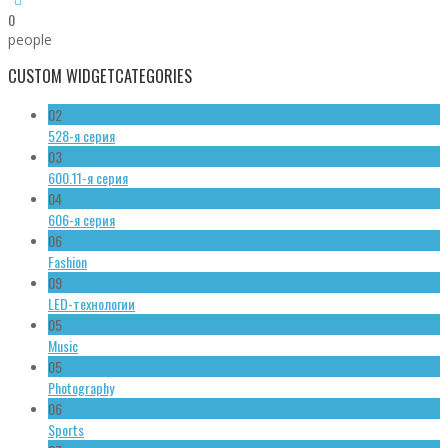
0
people
CUSTOM WIDGET
CATEGORIES
02
528-я серия
03
600.11-я серия
04
606-я серия
06
Fashion
09
LED-технологии
05
Music
05
Photography
06
Sports