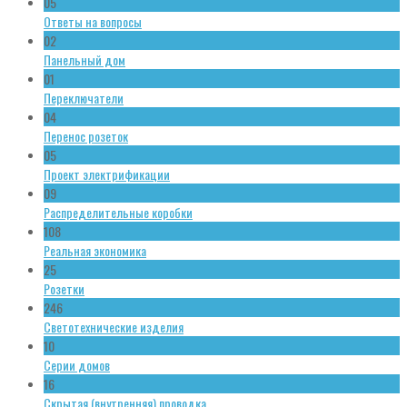
05
Ответы на вопросы
02
Панельный дом
01
Переключатели
04
Перенос розеток
05
Проект электрификации
09
Распределительные коробки
108
Реальная экономика
25
Розетки
246
Светотехнические изделия
10
Серии домов
16
Скрытая (внутренняя) проводка