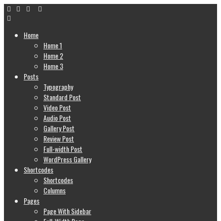
Home
Home 1
Home 2
Home 3
Posts
Typography
Standard Post
Video Post
Audio Post
Gallery Post
Review Post
Full-width Post
WordPress Gallery
Shortcodes
Shortcodes
Columns
Pages
Page With Sidebar