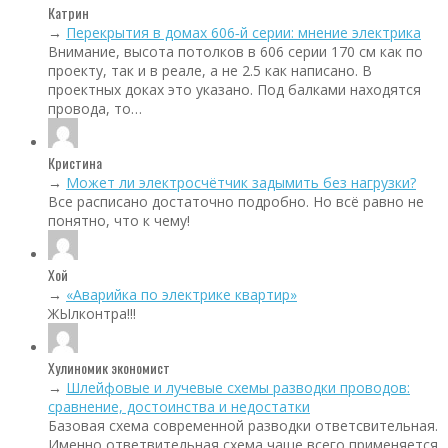
Катрин
→
Перекрытия в домах 606‑й серии: мнение электрика
Внимание, высота потолков в 606 серии 170 см как по
проекту, так и в реале, а не 2.5 как написано. В
проектных доках это указано. Под балками находятся
провода, то…
Кристина
→
Может ли электросчётчик задымить без нагрузки?
Все расписано достаточно подробно. Но всё равно не
понятно, что к чему!
Хой
→
«Аварийка по электрике квартир»
ЖЫлконтра!!!
Хулиномик экономист
→
Шлейфовые и лучевые схемы разводки проводов:
сравнение, достоинства и недостатки
Базовая схема современной разводки ответсвительная.
Именно ответвительная схема чаще всего применяется