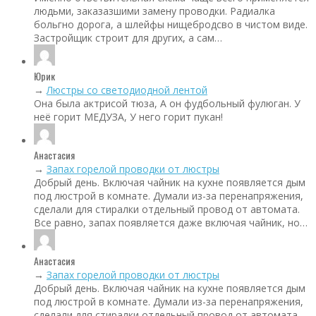
людьми, заказазшими замену проводки. Радиалка
больгно дорога, а шлейфы нищебродсво в чистом виде.
Застройщик строит для других, а сам…
Юрик
→
Люстры со светодиодной лентой
Она была актрисой тюза, А он фудбольный фулюган. У
неё горит МЕДУЗА, У него горит пукан!
Анастасия
→
Запах горелой проводки от люстры
Добрый день. Включая чайник на кухне появляется дым
под люстрой в комнате. Думали из-за перенапряжения,
сделали для стиралки отдельный провод от автомата.
Все равно, запах появляется даже включая чайник, но…
Анастасия
→
Запах горелой проводки от люстры
Добрый день. Включая чайник на кухне появляется дым
под люстрой в комнате. Думали из-за перенапряжения,
сделали для стиралки отдельный провод от автомата.