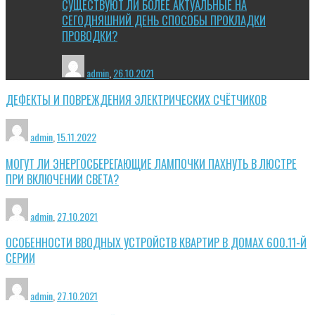
СУЩЕСТВУЮТ ЛИ БОЛЕЕ АКТУАЛЬНЫЕ НА
СЕГОДНЯШНИЙ ДЕНЬ СПОСОБЫ ПРОКЛАДКИ
ПРОВОДКИ?
admin
,
26.10.2021
ДЕФЕКТЫ И ПОВРЕЖДЕНИЯ ЭЛЕКТРИЧЕСКИХ СЧЁТЧИКОВ
admin
,
15.11.2022
МОГУТ ЛИ ЭНЕРГОСБЕРЕГАЮЩИЕ ЛАМПОЧКИ ПАХНУТЬ В ЛЮСТРЕ
ПРИ ВКЛЮЧЕНИИ СВЕТА?
admin
,
27.10.2021
ОСОБЕННОСТИ ВВОДНЫХ УСТРОЙСТВ КВАРТИР В ДОМАХ 600.11-Й
СЕРИИ
admin
,
27.10.2021