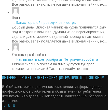
Все равно, запах появляется даже включая чайник, но…
Настя
→
Запах горелой проводки от люстры
Добрый день. Включая чайник на кухне появляется дым
под люстрой в комнате. Думали из-за перенапряжения,
сделали для стиралки отдельный провод от автомата.
Все равно, запах появляется даже включая чайник, но…
Клоповник развёл собака
→
Как вызвать контролёра из Петроэлектросбыта
Пикабу сила! По постам на пикабу путен губеров
снимает и назначает! Так шта пикабу не трожь!
ИНТЕРНЕТ-ПРОЕКТ «ЭЛЕКТРИФИКАЦИЯ.РУ»
ПРОСТО О СЛОЖНОМ
Всё об электрике в доступном изложении. Информация для
профессионалов, любителей и обывателей-потребителей:
что почём, что делать и как сделать качественно, безопасно
и красиво.