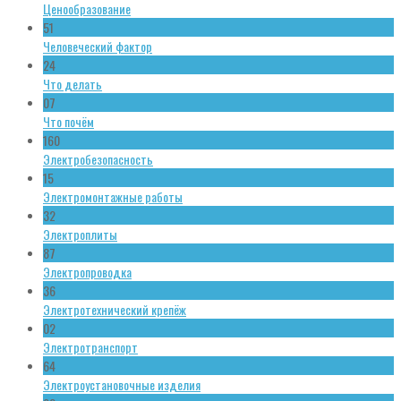
Ценообразование
51
Человеческий фактор
24
Что делать
07
Что почём
160
Электробезопасность
15
Электромонтажные работы
32
Электроплиты
87
Электропроводка
36
Электротехнический крепёж
02
Электротранспорт
64
Электроустановочные изделия