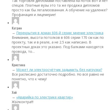
Так торговля дипломами поставлена на поток вот и нет
спецов. Платные вузы это та же продажа дипломов
просто как бы легализованная. А обучение на удаленке?
Профанация и лицемерие!
Катрин
→
Перекрытия в домах 606‑й серии: мнение электрика
Внимание, высота потолков в 606 серии 170 см как по
проекту, так и в реале, а не 2.5 как написано. В
проектных доках это указано. Под балками находятся
провода, то…
Кристина
→
Может ли электросчётчик задымить без нагрузки?
Все расписано достаточно подробно. Но всё равно не
понятно, что к чему!
Хой
→
«Аварийка по электрике квартир»
ЖЫлконтра!!!