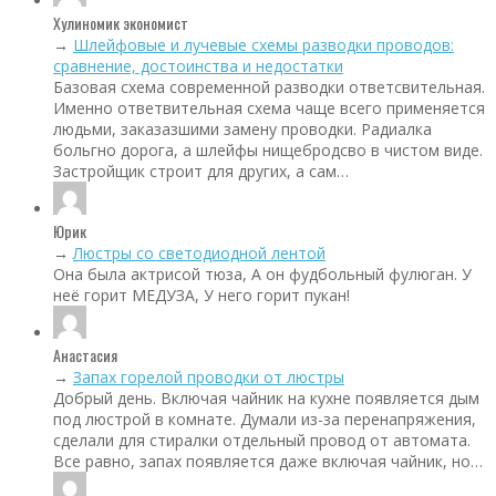
Хулиномик экономист
→
Шлейфовые и лучевые схемы разводки проводов:
сравнение, достоинства и недостатки
Базовая схема современной разводки ответсвительная.
Именно ответвительная схема чаще всего применяется
людьми, заказазшими замену проводки. Радиалка
больгно дорога, а шлейфы нищебродсво в чистом виде.
Застройщик строит для других, а сам…
Юрик
→
Люстры со светодиодной лентой
Она была актрисой тюза, А он фудбольный фулюган. У
неё горит МЕДУЗА, У него горит пукан!
Анастасия
→
Запах горелой проводки от люстры
Добрый день. Включая чайник на кухне появляется дым
под люстрой в комнате. Думали из-за перенапряжения,
сделали для стиралки отдельный провод от автомата.
Все равно, запах появляется даже включая чайник, но…