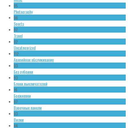
05
Photography
06
Sports
07
Travel
02
Uncategorized
112
Аварийное обслуживание
03
Без рубрики
03
Блоки выключателей
16
Брежневки
07
Варочные панели
03
Вилки
44