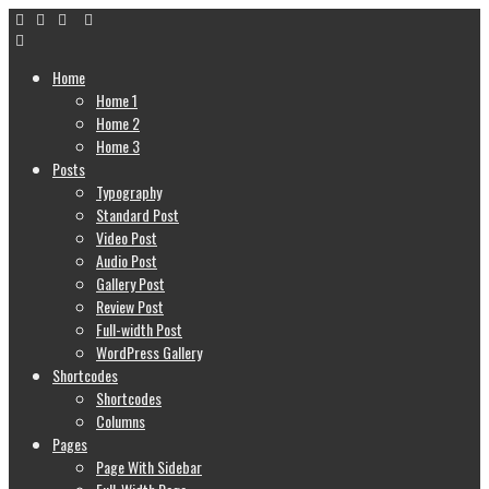
Home
Home 1
Home 2
Home 3
Posts
Typography
Standard Post
Video Post
Audio Post
Gallery Post
Review Post
Full-width Post
WordPress Gallery
Shortcodes
Shortcodes
Columns
Pages
Page With Sidebar