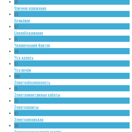
35
Уличное освещение
03
Хрущёвки
57
Ценообразование
51
Человеческий фактор
24
Что делать
07
Что почём
160
Электробезопасность
15
Электромонтажные работы
32
Электроплиты
87
Электропроводка
36
Электротехнический крепёж