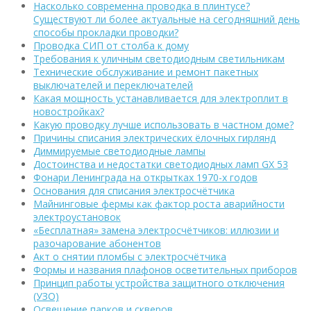
Насколько современна проводка в плинтусе?
Существуют ли более актуальные на сегодняшний день
способы прокладки проводки?
Проводка СИП от столба к дому
Требования к уличным светодиодным светильникам
Технические обслуживание и ремонт пакетных
выключателей и переключателей
Какая мощность устанавливается для электроплит в
новостройках?
Какую проводку лучше использовать в частном доме?
Причины списания электрических ёлочных гирлянд
Диммируемые светодиодные лампы
Достоинства и недостатки светодиодных ламп GX 53
Фонари Ленинграда на открытках 1970-х годов
Основания для списания электросчётчика
Майнинговые фермы как фактор роста аварийности
электроустановок
«Бесплатная» замена электросчётчиков: иллюзии и
разочарование абонентов
Акт о снятии пломбы с электросчётчика
Формы и названия плафонов осветительных приборов
Принцип работы устройства защитного отключения
(УЗО)
Освещение парков и скверов