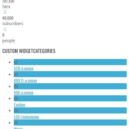
197,516
fans
40,600
subscribers
0
people
CUSTOM WIDGET
CATEGORIES
02
528-я серия
03
600.11-я серия
04
606-я серия
06
Fashion
09
LED-технологии
05
Music