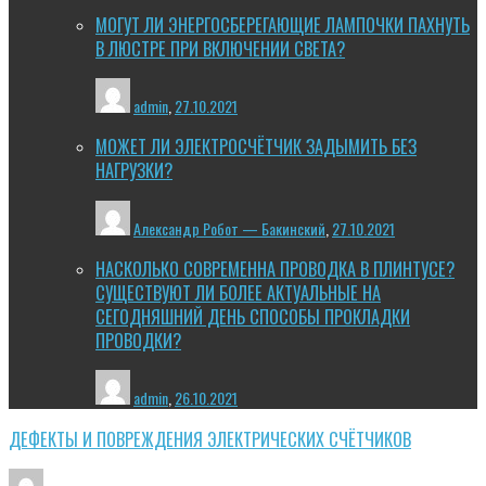
МОГУТ ЛИ ЭНЕРГОСБЕРЕГАЮЩИЕ ЛАМПОЧКИ ПАХНУТЬ
В ЛЮСТРЕ ПРИ ВКЛЮЧЕНИИ СВЕТА?
admin
,
27.10.2021
МОЖЕТ ЛИ ЭЛЕКТРОСЧЁТЧИК ЗАДЫМИТЬ БЕЗ
НАГРУЗКИ?
Александр Робот — Бакинский
,
27.10.2021
НАСКОЛЬКО СОВРЕМЕННА ПРОВОДКА В ПЛИНТУСЕ?
СУЩЕСТВУЮТ ЛИ БОЛЕЕ АКТУАЛЬНЫЕ НА
СЕГОДНЯШНИЙ ДЕНЬ СПОСОБЫ ПРОКЛАДКИ
ПРОВОДКИ?
admin
,
26.10.2021
ДЕФЕКТЫ И ПОВРЕЖДЕНИЯ ЭЛЕКТРИЧЕСКИХ СЧЁТЧИКОВ