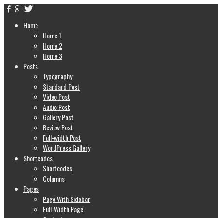
Home
Home 1
Home 2
Home 3
Posts
Typography
Standard Post
Video Post
Audio Post
Gallery Post
Review Post
Full-width Post
WordPress Gallery
Shortcodes
Shortcodes
Columns
Pages
Page With Sidebar
Full-Width Page