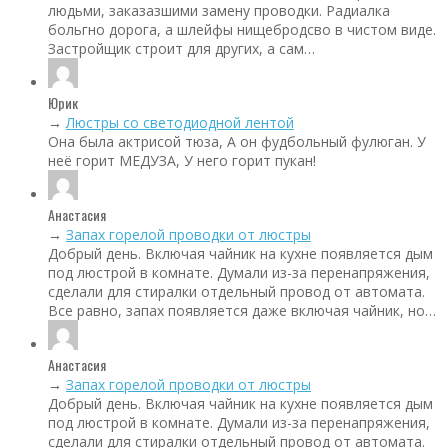
людьми, заказазшими замену проводки. Радиалка
больгно дорога, а шлейфы нищебродсво в чистом виде.
Застройщик строит для других, а сам…
Юрик
→
Люстры со светодиодной лентой
Она была актрисой тюза, А он фудбольный фулюган. У
неё горит МЕДУЗА, У него горит пукан!
Анастасия
→
Запах горелой проводки от люстры
Добрый день. Включая чайник на кухне появляется дым
под люстрой в комнате. Думали из-за перенапряжения,
сделали для стиралки отдельный провод от автомата.
Все равно, запах появляется даже включая чайник, но…
Анастасия
→
Запах горелой проводки от люстры
Добрый день. Включая чайник на кухне появляется дым
под люстрой в комнате. Думали из-за перенапряжения,
сделали для стиралки отдельный провод от автомата.