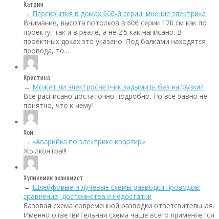
Катрин
→
Перекрытия в домах 606‑й серии: мнение электрика
Внимание, высота потолков в 606 серии 170 см как по
проекту, так и в реале, а не 2.5 как написано. В
проектных доках это указано. Под балками находятся
провода, то…
Кристина
→
Может ли электросчётчик задымить без нагрузки?
Все расписано достаточно подробно. Но всё равно не
понятно, что к чему!
Хой
→
«Аварийка по электрике квартир»
ЖЫлконтра!!!
Хулиномик экономист
→
Шлейфовые и лучевые схемы разводки проводов:
сравнение, достоинства и недостатки
Базовая схема современной разводки ответсвительная.
Именно ответвительная схема чаще всего применяется