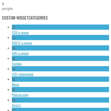
0
people
CUSTOM WIDGET
CATEGORIES
02
528-я серия
03
600.11-я серия
04
606-я серия
06
Fashion
09
LED-технологии
05
Music
05
Photography
06
Sports
07