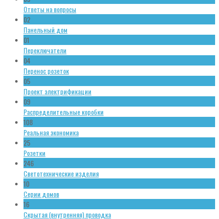
Ответы на вопросы
02
Панельный дом
01
Переключатели
04
Перенос розеток
05
Проект электрификации
09
Распределительные коробки
108
Реальная экономика
25
Розетки
246
Светотехнические изделия
10
Серии домов
16
Скрытая (внутренняя) проводка