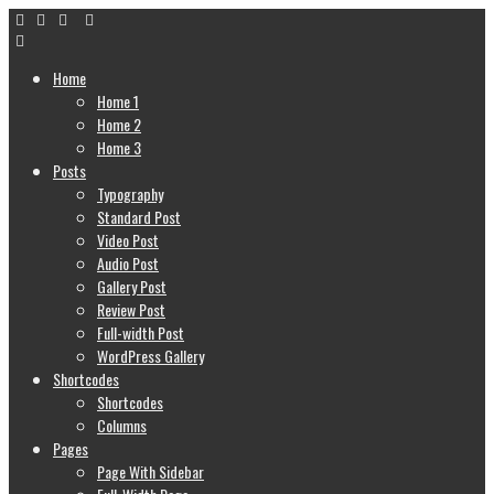
Home
Home 1
Home 2
Home 3
Posts
Typography
Standard Post
Video Post
Audio Post
Gallery Post
Review Post
Full-width Post
WordPress Gallery
Shortcodes
Shortcodes
Columns
Pages
Page With Sidebar