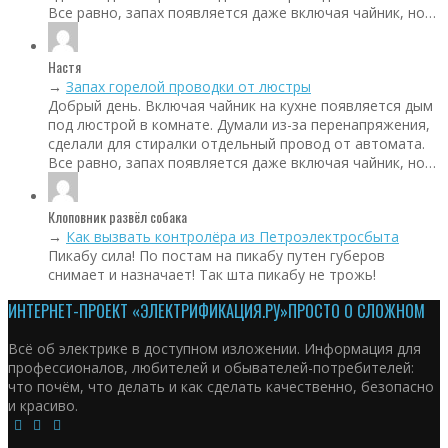
Все равно, запах появляется даже включая чайник, но…
Настя
→
Запах горелой проводки от люстры
Добрый день. Включая чайник на кухне появляется дым
под люстрой в комнате. Думали из-за перенапряжения,
сделали для стиралки отдельный провод от автомата.
Все равно, запах появляется даже включая чайник, но…
Клоповник развёл собака
→
Как вызвать контролёра из Петроэлектросбыта
Пикабу сила! По постам на пикабу путен губеров
снимает и назначает! Так шта пикабу не трожь!
ИНТЕРНЕТ-ПРОЕКТ «ЭЛЕКТРИФИКАЦИЯ.РУ»
ПРОСТО О СЛОЖНОМ
Всё об электрике в доступном изложении. Информация для
профессионалов, любителей и обывателей-потребителей:
что почём, что делать и как сделать качественно, безопасно
и красиво.