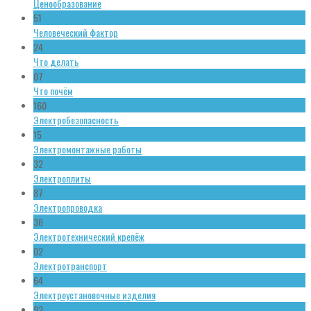
Ценообразование
51
Человеческий фактор
24
Что делать
07
Что почём
160
Электробезопасность
15
Электромонтажные работы
32
Электроплиты
87
Электропроводка
36
Электротехнический крепёж
02
Электротранспорт
64
Электроустановочные изделия
92