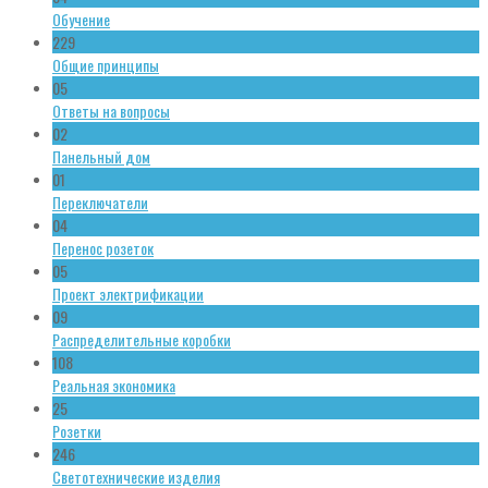
Обучение
229
Общие принципы
05
Ответы на вопросы
02
Панельный дом
01
Переключатели
04
Перенос розеток
05
Проект электрификации
09
Распределительные коробки
108
Реальная экономика
25
Розетки
246
Светотехнические изделия