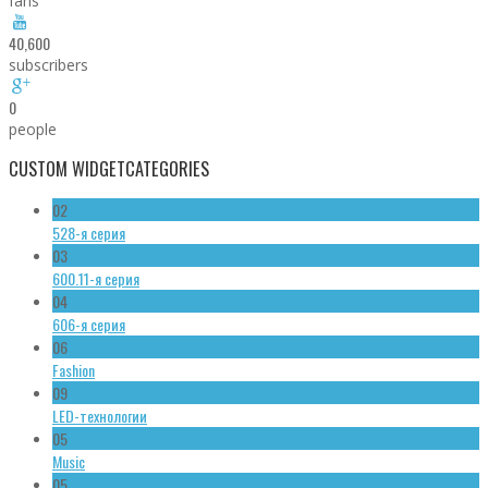
fans
40,600
subscribers
0
people
CUSTOM WIDGET
CATEGORIES
02
528-я серия
03
600.11-я серия
04
606-я серия
06
Fashion
09
LED-технологии
05
Music
05