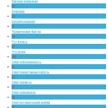
Уличное освещение
03
Хрущёвки
57
Ценообразование
51
Человеческий фактор
24
Что делать
07
Что почём
160
Электробезопасность
15
Электромонтажные работы
32
Электроплиты
87
Электропроводка
36
Электротехнический крепёж
02