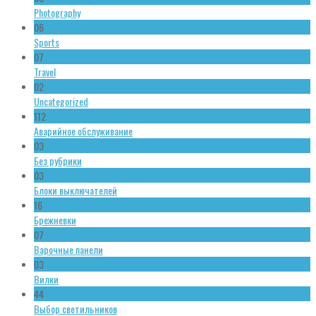
Photography
06
Sports
07
Travel
02
Uncategorized
112
Аварийное обслуживание
03
Без рубрики
03
Блоки выключателей
16
Брежневки
07
Варочные панели
03
Вилки
44
Выбор светильников