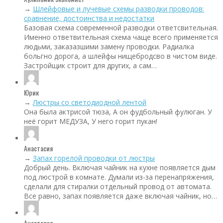
→
Шлейфовые и лучевые схемы разводки проводов:
сравнение, достоинства и недостатки
Базовая схема современной разводки ответсвительная.
Именно ответвительная схема чаще всего применяется
людьми, заказазшими замену проводки. Радиалка
больгно дорога, а шлейфы нищебродсво в чистом виде.
Застройщик строит для других, а сам…
Юрик
→
Люстры со светодиодной лентой
Она была актрисой тюза, А он фудбольный фулюган. У
неё горит МЕДУЗА, У него горит пукан!
Анастасия
→
Запах горелой проводки от люстры
Добрый день. Включая чайник на кухне появляется дым
под люстрой в комнате. Думали из-за перенапряжения,
сделали для стиралки отдельный провод от автомата.
Все равно, запах появляется даже включая чайник, но…
Анастасия