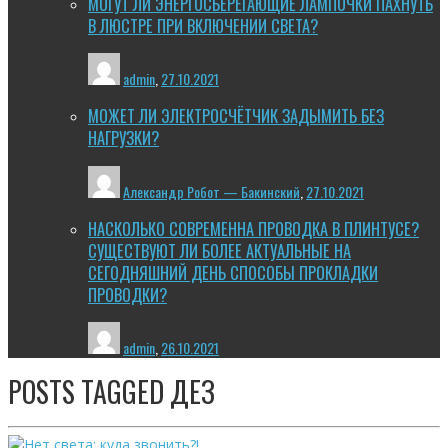
МОГУТ ЛИ ЭНЕРГОСБЕРЕГАЮЩИЕ ЛАМПОЧКИ ПАХНУТЬ
В ЛЮСТРЕ ПРИ ВКЛЮЧЕНИИ СВЕТА?
admin
,
27.10.2021
МОЖЕТ ЛИ ЭЛЕКТРОСЧЁТЧИК ЗАДЫМИТЬ БЕЗ
НАГРУЗКИ?
Александр Робот — Бакинский
,
27.10.2021
НАСКОЛЬКО СОВРЕМЕННА ПРОВОДКА В ПЛИНТУСЕ?
СУЩЕСТВУЮТ ЛИ БОЛЕЕ АКТУАЛЬНЫЕ НА
СЕГОДНЯШНИЙ ДЕНЬ СПОСОБЫ ПРОКЛАДКИ
ПРОВОДКИ?
admin
,
26.10.2021
POSTS TAGGED
ДЕЗ