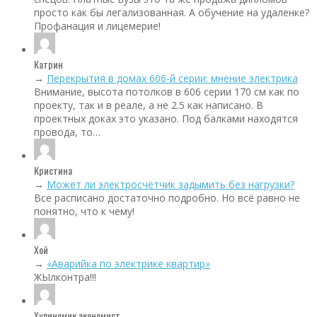
просто как бы легализованная. А обучение на удаленке?
Профанация и лицемерие!
Катрин
→
Перекрытия в домах 606‑й серии: мнение электрика
Внимание, высота потолков в 606 серии 170 см как по
проекту, так и в реале, а не 2.5 как написано. В
проектных доках это указано. Под балками находятся
провода, то…
Кристина
→
Может ли электросчётчик задымить без нагрузки?
Все расписано достаточно подробно. Но всё равно не
понятно, что к чему!
Хой
→
«Аварийка по электрике квартир»
ЖЫлконтра!!!
Хулиномик экономист