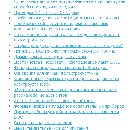
Существуют ли более актуальные на сегодняшний день
способы прокладки проводки?
Проводка СИП от столба к дому
Требования к уличным светодиодным светильникам
Технические обслуживание и ремонт пакетных
выключателей и переключателей
Какая мощность устанавливается для электроплит в
новостройках?
Какую проводку лучше использовать в частном доме?
Причины списания электрических ёлочных гирлянд
Диммируемые светодиодные лампы
Достоинства и недостатки светодиодных ламп GX 53
Фонари Ленинграда на открытках 1970-х годов
Основания для списания электросчётчика
Майнинговые фермы как фактор роста аварийности
электроустановок
«Бесплатная» замена электросчётчиков: иллюзии и
разочарование абонентов
Акт о снятии пломбы с электросчётчика
Формы и названия плафонов осветительных приборов
Принцип работы устройства защитного отключения
(УЗО)
Освещение парков и скверов
Дефекты светильников для списания