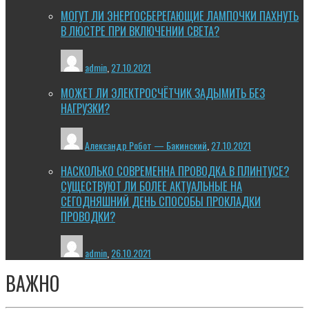
МОГУТ ЛИ ЭНЕРГОСБЕРЕГАЮЩИЕ ЛАМПОЧКИ ПАХНУТЬ
В ЛЮСТРЕ ПРИ ВКЛЮЧЕНИИ СВЕТА?
admin
,
27.10.2021
МОЖЕТ ЛИ ЭЛЕКТРОСЧЁТЧИК ЗАДЫМИТЬ БЕЗ
НАГРУЗКИ?
Александр Робот — Бакинский
,
27.10.2021
НАСКОЛЬКО СОВРЕМЕННА ПРОВОДКА В ПЛИНТУСЕ?
СУЩЕСТВУЮТ ЛИ БОЛЕЕ АКТУАЛЬНЫЕ НА
СЕГОДНЯШНИЙ ДЕНЬ СПОСОБЫ ПРОКЛАДКИ
ПРОВОДКИ?
admin
,
26.10.2021
ВАЖНО