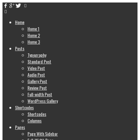
Home
Home 1
Home 2
Home 3
Posts
Typography
Standard Post
Video Post
Audio Post
Gallery Post
Review Post
Full-width Post
WordPress Gallery
Shortcodes
Shortcodes
Columns
Pages
Page With Sidebar